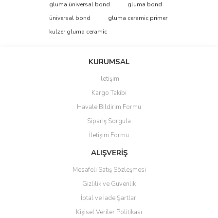
Görüş ve önerileriniz için teşekkür ederiz.
gluma üniversal bond
gluma bond
üniversal bond
gluma ceramic primer
Yorum Yaz
Ürün resmi kalitesiz, bozuk veya görüntülenemiyor.
kulzer gluma ceramic
Ürün açıklamasında eksik bilgiler bulunuyor.
Ürün bilgilerinde hatalar bulunuyor.
KURUMSAL
Ürün fiyatı diğer sitelerden daha pahalı.
İletişim
Bu ürüne benzer farklı alternatifler olmalı.
Kargo Takibi
Havale Bildirim Formu
Sipariş Sorgula
İletişim Formu
Gönder
ALIŞVERİŞ
Mesafeli Satış Sözleşmesi
Gizlilik ve Güvenlik
İptal ve İade Şartları
Kişisel Veriler Politikası