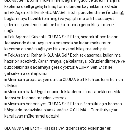
GLUMA Self Etch’in mükemmel bağlantı gücü ve üstün marjinal
kaplama özelliği geliştirilmiş formülünden kaynaklanmaktadır.
■ Tek Aşamalı Etkinlik GLUMA Self Etch, pürüzlendirme (etching),
bağlanmaya hazırlık (priming) ve yapıştırma artı hassasiyet
giderme işlemlerini sadece bir katmanda gerçekleştirmenizi
sağlar.
■ Tek Aşamalı Güvenlik GLUMA Self Etch, hiperaktif hastaların
tedavisinde dahi, uygulama sırasında hatadan maksimum
kaçınma olanağı sağlayan bir kimyasal bileşime sahiptir.
■ Tek Aşamalı Rahatlık GLUMA Self Etch tek aşamalı, kullanıma
hazır bir adezivtir. Karıştırmaya, çalkalamaya, pürüzlendirmeye ve
buzdolabında saklamaya gerek yoktur. GLUMA Self Etch ile
çalışırken avantajlısınız:
■ Minimum preparasyon süresi GLUMA Self Etch sistemi hemen
etkilidir.
■ Minimum hata Uygulamanın tek kademe olması beklenmedik
tedavi hatalarına meydan vermez.
■ Minimum hassasiyet GLUMA Self Etch’in formülü aşırı hassas
bölgelerin tedavisine olanak sağlar. X GLUMA – Tüm ihtiyaçları
karşılayan mükemmel adeziv!
GLUMA® Self Etch – Hassasiyet giderici etki eşliğinde tek