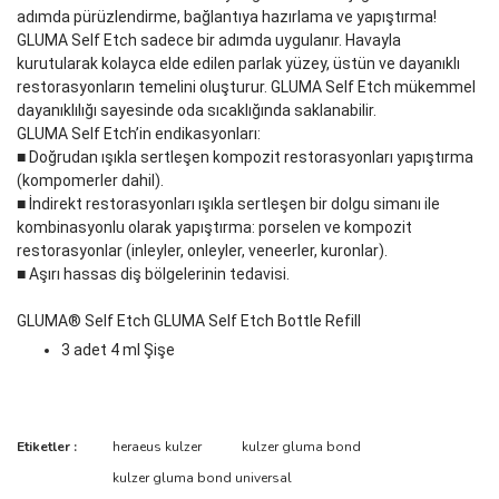
adımda pürüzlendirme, bağlantıya hazırlama ve yapıştırma!
GLUMA Self Etch sadece bir adımda uygulanır. Havayla
kurutularak kolayca elde edilen parlak yüzey, üstün ve dayanıklı
restorasyonların temelini oluşturur. GLUMA Self Etch mükemmel
dayanıklılığı sayesinde oda sıcaklığında saklanabilir.
GLUMA Self Etch’in endikasyonları:
■ Doğrudan ışıkla sertleşen kompozit restorasyonları yapıştırma
(kompomerler dahil).
■ İndirekt restorasyonları ışıkla sertleşen bir dolgu simanı ile
kombinasyonlu olarak yapıştırma: porselen ve kompozit
restorasyonlar (inleyler, onleyler, veneerler, kuronlar).
■ Aşırı hassas diş bölgelerinin tedavisi.
GLUMA® Self Etch GLUMA Self Etch Bottle Refill
3 adet 4 ml Şişe
Bu ürünün fiyat bilgisi, resim, ürün açıklamalarında ve diğer
Etiketler :
heraeus kulzer
kulzer gluma bond
konularda yetersiz gördüğünüz noktaları öneri formunu kullanarak
Bu ürüne ilk yorumu siz yapın!
kulzer gluma bond universal
tarafımıza iletebilirsiniz.