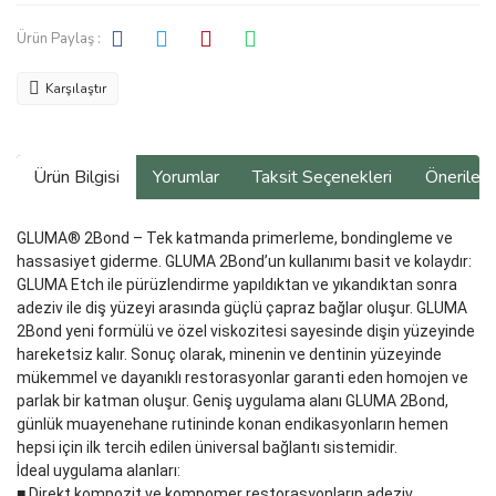
Ürün Paylaş :
Karşılaştır
Ürün Bilgisi
Yorumlar
Taksit Seçenekleri
Önerilerin
GLUMA® 2Bond – Tek katmanda primerleme, bondingleme ve
hassasiyet giderme. GLUMA 2Bond’un kullanımı basit ve kolaydır:
GLUMA Etch ile pürüzlendirme yapıldıktan ve yıkandıktan sonra
adeziv ile diş yüzeyi arasında güçlü çapraz bağlar oluşur. GLUMA
2Bond yeni formülü ve özel viskozitesi sayesinde dişin yüzeyinde
hareketsiz kalır. Sonuç olarak, minenin ve dentinin yüzeyinde
mükemmel ve dayanıklı restorasyonlar garanti eden homojen ve
parlak bir katman oluşur. Geniş uygulama alanı GLUMA 2Bond,
günlük muayenehane rutininde konan endikasyonların hemen
hepsi için ilk tercih edilen üniversal bağlantı sistemidir.
İdeal uygulama alanları:
■ Direkt kompozit ve kompomer restorasyonların adeziv