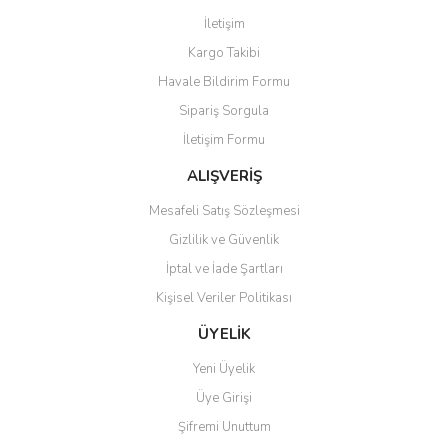
Ürün fiyatı diğer sitelerden daha pahalı.
İletişim
Bu ürüne benzer farklı alternatifler olmalı.
Kargo Takibi
Havale Bildirim Formu
Sipariş Sorgula
İletişim Formu
Gönder
ALIŞVERİŞ
Mesafeli Satış Sözleşmesi
Gizlilik ve Güvenlik
İptal ve İade Şartları
Kişisel Veriler Politikası
ÜYELİK
Yeni Üyelik
Üye Girişi
Şifremi Unuttum