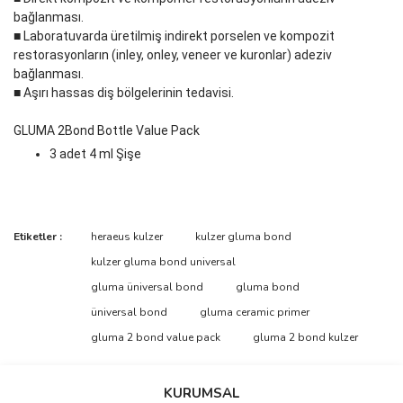
bağlanması.
■ Laboratuvarda üretilmiş indirekt porselen ve kompozit
restorasyonların (inley, onley, veneer ve kuronlar) adeziv
bağlanması.
■ Aşırı hassas diş bölgelerinin tedavisi.
GLUMA 2Bond Bottle Value Pack
3 adet 4 ml Şişe
Bu ürünün fiyat bilgisi, resim, ürün açıklamalarında ve diğer
Etiketler :
heraeus kulzer
kulzer gluma bond
konularda yetersiz gördüğünüz noktaları öneri formunu kullanarak
Bu ürüne ilk yorumu siz yapın!
kulzer gluma bond universal
tarafımıza iletebilirsiniz.
Görüş ve önerileriniz için teşekkür ederiz.
gluma üniversal bond
gluma bond
üniversal bond
gluma ceramic primer
Yorum Yaz
Ürün resmi kalitesiz, bozuk veya görüntülenemiyor.
gluma 2 bond value pack
gluma 2 bond kulzer
Ürün açıklamasında eksik bilgiler bulunuyor.
Ürün bilgilerinde hatalar bulunuyor.
KURUMSAL