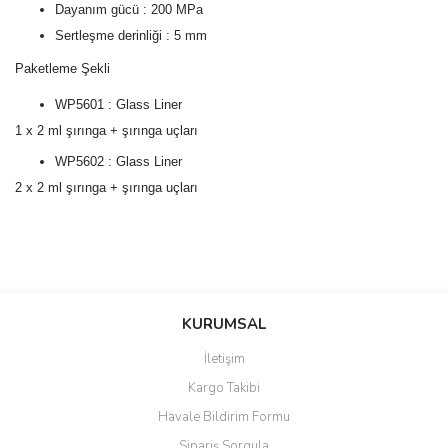
Dayanım gücü : 200 MPa
Sertleşme derinliği : 5 mm
Paketleme Şekli
WP5601 : Glass Liner
1 x 2 ml şırınga + şırınga uçları
WP5602 : Glass Liner
2 x 2 ml şırınga + şırınga uçları
Bu ürünün fiyat bilgisi, resim, ürün açıklamalarında ve diğer
konularda yetersiz gördüğünüz noktaları öneri formunu kullanarak
Bu ürüne ilk yorumu siz yapın!
KURUMSAL
tarafımıza iletebilirsiniz.
Görüş ve önerileriniz için teşekkür ederiz.
İletişim
Yorum Yaz
Kargo Takibi
Ürün resmi kalitesiz, bozuk veya görüntülenemiyor.
Havale Bildirim Formu
Ürün açıklamasında eksik bilgiler bulunuyor.
Sipariş Sorgula