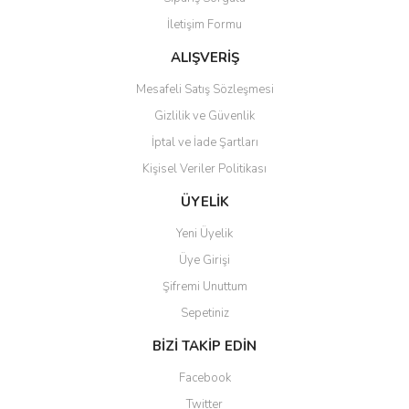
Ürün bilgilerinde hatalar bulunuyor.
İletişim Formu
Ürün fiyatı diğer sitelerden daha pahalı.
Bu ürüne benzer farklı alternatifler olmalı.
ALIŞVERİŞ
Mesafeli Satış Sözleşmesi
Gizlilik ve Güvenlik
İptal ve İade Şartları
Kişisel Veriler Politikası
Gönder
ÜYELİK
Yeni Üyelik
Üye Girişi
Şifremi Unuttum
Sepetiniz
BİZİ TAKİP EDİN
Facebook
Twitter