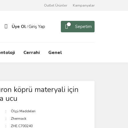
Outlet Ürünler
Kampanyalar
Üye Ol
Giriş Yap
Sepetim
/
ntoloji
Cerrahi
Genel
uron köprü materyali için
ma ucu
Ölçü Maddeleri
Zhermack
ZHE.C700240