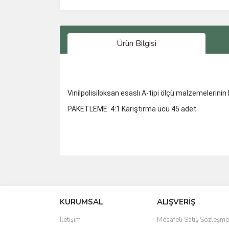
Ürün Bilgisi
Vinilpolisiloksan esaslı A-tipi ölçü malzemelerinin k
PAKETLEME: 4:1 Karıştırma ucu 45 adet
Bu ürünün fiyat bilgisi, resim, ürün açıklamalarında 
Görüş ve önerileriniz için teşekkür ederiz.
KURUMSAL
ALIŞVERİŞ
Ürün resmi kalitesiz, bozuk veya görüntülenemiyo
Ürün açıklamasında eksik bilgiler bulunuyor.
İletişim
Mesafeli Satış Sözleşme