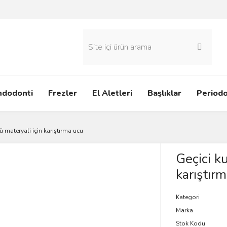
ndodonti
Frezler
El Aletleri
Başlıklar
Periodo
ü materyali için karıştırma ucu
Geçici k
karıştır
Kategori
Marka
Stok Kodu