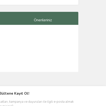
Önerileriniz
ımıza iletebilirsiniz.
Bültene Kayıt Ol!
satları, kampanya ve duyuruları ile ilgili e-posta almak