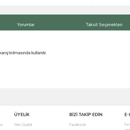
Yorumlar
Taksit Seçenekleri
arıştırılmasında kullanılır.
ve diğer konularda yetersiz gördüğünüz noktaları öneri formunu kullanarak taraf
Bu ürüne ilk yorumu siz yapın!
ÜYELİK
BİZİ TAKİP EDİN
E-
r.
Yorum Yaz
si
Yeni Üyelik
Facebook
Fır