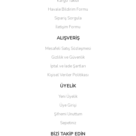
Kargo Takibi
Ürün resmi kalitesiz, bozuk veya görüntülenemiyor.
Havale Bildirim Formu
Ürün açıklamasında eksik bilgiler bulunuyor.
Sipariş Sorgula
Ürün bilgilerinde hatalar bulunuyor.
İletişim Formu
Ürün fiyatı diğer sitelerden daha pahalı.
Bu ürüne benzer farklı alternatifler olmalı.
ALIŞVERİŞ
Mesafeli Satış Sözleşmesi
Gizlilik ve Güvenlik
İptal ve İade Şartları
Kişisel Veriler Politikası
Gönder
ÜYELİK
Yeni Üyelik
Üye Girişi
Şifremi Unuttum
Sepetiniz
BİZİ TAKİP EDİN