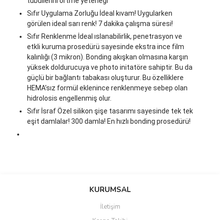
tübüllerini örtme yeteneği
Sıfır Uygulama Zorluğu İdeal kıvam! Uygularken
görülen ideal sarı renk! 7 dakika çalışma süresi!
Sıfır Renklenme İdeal ıslanabilirlik, penetrasyon ve
etkli kuruma prosedürü sayesinde ekstra ince film
kalınlığı (3 mikron). Bonding akışkan olmasına karşın
yüksek doldurucuya ve photo initatöre sahiptir. Bu da
güçlü bir bağlantı tabakası oluşturur. Bu özelliklere
HEMA’sız formül eklenince renklenmeye sebep olan
hidrolosis engellenmiş olur.
Sıfır İsraf Özel silikon şişe tasarımı sayesinde tek tek
eşit damlalar! 300 damla! En hızlı bonding prosedürü!
Bu ürünün fiyat bilgisi, resim, ürün açıklamalarında ve diğer
konularda yetersiz gördüğünüz noktaları öneri formunu kullanarak
Bu ürüne ilk yorumu siz yapın!
KURUMSAL
tarafımıza iletebilirsiniz.
Görüş ve önerileriniz için teşekkür ederiz.
İletişim
Yorum Yaz