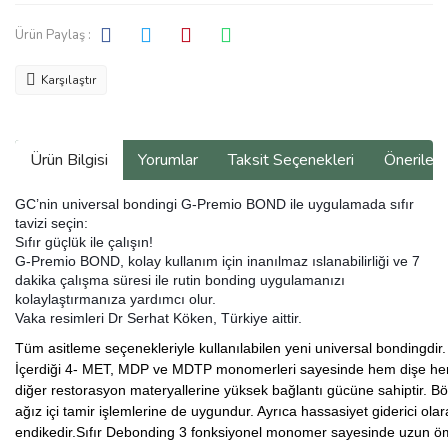
Ürün Paylaş :
Karşılaştır
Ürün Bilgisi
Yorumlar
Taksit Seçenekleri
Önerilerin
GC’nin universal bondingi G-Premio BOND ile uygulamada sıfır
tavizi seçin:
Sıfır güçlük ile çalışın!
G-Premio BOND, kolay kullanım için inanılmaz ıslanabilirliği ve 7
dakika çalışma süresi ile rutin bonding uygulamanızı
kolaylaştırmanıza yardımcı olur.
Vaka resimleri Dr Serhat Köken, Türkiye aittir.
Tüm asitleme seçenekleriyle kullanılabilen yeni universal bondingdir.
İçerdiği 4- MET, MDP ve MDTP monomerleri sayesinde hem dişe h
diğer restorasyon materyallerine yüksek bağlantı gücüne sahiptir. B
ağız içi tamir işlemlerine de uygundur. Ayrıca hassasiyet giderici olar
endikedir.
Sıfır Debonding 3 fonksiyonel monomer sayesinde uzun ö