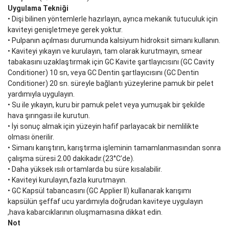
Uygulama Tekniği
• Dişi bilinen yöntemlerle hazırlayın, ayrıca mekanik tutuculuk için
kaviteyi genişletmeye gerek yoktur.
• Pulpanın açılması durumunda kalsiyum hidroksit simanı kullanın.
• Kaviteyi yıkayın ve kurulayın, tam olarak kurutmayın, smear
tabakasını uzaklaştırmak için GC Kavite şartlayıcısını (GC Cavity
Conditioner) 10 sn, veya GC Dentin şartlayıcısını (GC Dentin
Conditioner) 20 sn. süreyle bağlantı yüzeylerine pamuk bir pelet
yardımıyla uygulayın.
• Su ile yıkayın, kuru bir pamuk pelet veya yumuşak bir şekilde
hava şırıngası ile kurutun.
• İyi sonuç almak için yüzeyin hafif parlayacak bir nemlilikte
olması önerilir.
• Simanı karıştırın, karıştırma işleminin tamamlanmasından sonra
çalışma süresi 2.00 dakikadır.(23°C’de).
• Daha yüksek ısılı ortamlarda bu süre kısalabilir.
• Kaviteyi kurulayın,fazla kurutmayın.
• GC Kapsül tabancasını (GC Applier II) kullanarak karışımı
kapsülün şeffaf ucu yardımıyla doğrudan kaviteye uygulayın
,hava kabarcıklarının oluşmamasına dikkat edin.
Not