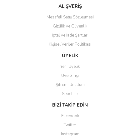
Bu ürüne benzer farklı alternatifler olmalı.
ALIŞVERİŞ
Mesafeli Satış Sözleşmesi
Gizlilik ve Güvenlik
İptal ve İade Şartları
Kişisel Veriler Politikası
Gönder
ÜYELİK
Yeni Üyelik
Üye Girişi
Şifremi Unuttum
Sepetiniz
BİZİ TAKİP EDİN
Facebook
Twitter
Instagram