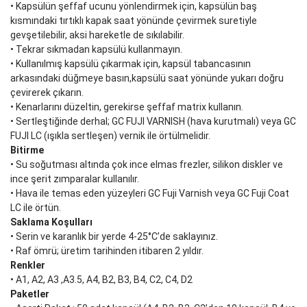
• Kapsülün şeffaf ucunu yönlendirmek için, kapsülün baş
kısmındaki tırtıklı kapak saat yönünde çevirmek suretiyle
gevşetilebilir, aksi hareketle de sıkılabilir.
• Tekrar sıkmadan kapsülü kullanmayın.
• Kullanılmış kapsülü çıkarmak için, kapsül tabancasının
arkasındaki düğmeye basın,kapsülü saat yönünde yukarı doğru
çevirerek çıkarın.
• Kenarlarını düzeltin, gerekirse şeffaf matrix kullanın.
• Sertleştiğinde derhal; GC FUJI VARNISH (hava kurutmalı) veya GC
FUJI LC (ışıkla sertleşen) vernik ile örtülmelidir.
Bitirme
• Su soğutması altında çok ince elmas frezler, silikon diskler ve
ince şerit zımparalar kullanılır.
• Hava ile temas eden yüzeyleri GC Fuji Varnish veya GC Fuji Coat
LC ile örtün.
Saklama Koşulları
• Serin ve karanlık bir yerde 4-25°C’de saklayınız.
• Raf ömrü; üretim tarihinden itibaren 2 yıldır.
Renkler
• A1, A2, A3 ,A3.5, A4, B2, B3, B4, C2, C4, D2
Paketler