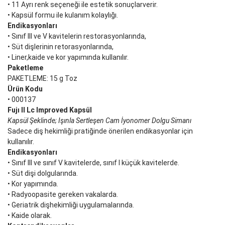
• 11 Ayrı renk seçeneği ile estetik sonuçlarverir.
• Kapsül formu ile kulanım kolaylığı.
Endikasyonları
• Sınıf III ve V kavitelerin restorasyonlarında,
• Süt dişlerinin retorasyonlarında,
• Liner,kaide ve kor yapımında kullanılır.
Paketleme
PAKETLEME: 15 g Toz
Ürün Kodu
• 000137
Fujı II Lc Improved Kapsül
Kapsül Şeklinde; Işınla Sertleşen Cam İyonomer Dolgu Simanı
Sadece diş hekimliği pratiğinde önerilen endikasyonlar için
kullanılır.
Endikasyonları
• Sınıf III ve sınıf V kavitelerde, sınıf I küçük kavitelerde.
• Süt dişi dolgularında.
• Kor yapımında.
• Radyoopasite gereken vakalarda.
• Geriatrik dişhekimliği uygulamalarında.
• Kaide olarak.