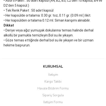
• Asorti Paket : 50 adet kapsül (A4, B2, B3, C2’den 10 kapsül, B4 ve
D2’den 5 kapsül.)
• Tek Renk Paket : 50 adet kapsül
• Her kapsülde ortalama: 0.30 gr. toz, 0.11 gr. (0.09 ml.) likit.
• Her kapsülden ortalama 0.12 ml. Siman karışımı alınabilir.
Dikkat
• Deriye veya ağız yumuşak dokularına temas halinde derhal
alkollü bir pamukla temizleyin.Bol su ile yıkayın.
• Göze temas ettiğinde derhal bol su ile yıkayın ve bir uzman
hekime başvurun.
Bu ürünün fiyat bilgisi, resim, ürün açıklamalarında ve diğer
konularda yetersiz gördüğünüz noktaları öneri formunu kullanarak
Bu ürüne ilk yorumu siz yapın!
KURUMSAL
tarafımıza iletebilirsiniz.
Görüş ve önerileriniz için teşekkür ederiz.
İletişim
Yorum Yaz
Kargo Takibi
Ürün resmi kalitesiz, bozuk veya görüntülenemiyor.
Havale Bildirim Formu
Ürün açıklamasında eksik bilgiler bulunuyor.
Sipariş Sorgula
Ürün bilgilerinde hatalar bulunuyor.
İletişim Formu
Ürün fiyatı diğer sitelerden daha pahalı.