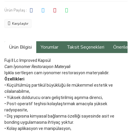
Ürün Paylaş :
Karşılaştır
Ürün Bilgisi
Yorumlar
Taksit Seçenekleri
Önerilerin
Fuji II Lc Improved Kapsül
Cam İyonomer Restorasyon Materyali
Işıkla sertleşen cam iyonomer restorasyon materyalidir.
Özellikleri
• Küçültülmüş partikül büyüklüğü ile mükemmel estetik ve
cilalanabilme,
• Yüksek doldurucu oranı geliştirilmiş aşınma direnci,
• Post-operatif teşhisi kolaylaştırmak amacıyla yüksek
radyopasite,
• Diş yapısına kimyasal bağlanma özelliği sayesinde asit ve
bonding uygulamasına ihtiyaç yoktur.
• Kolay aplikasyon ve manipülasyon,