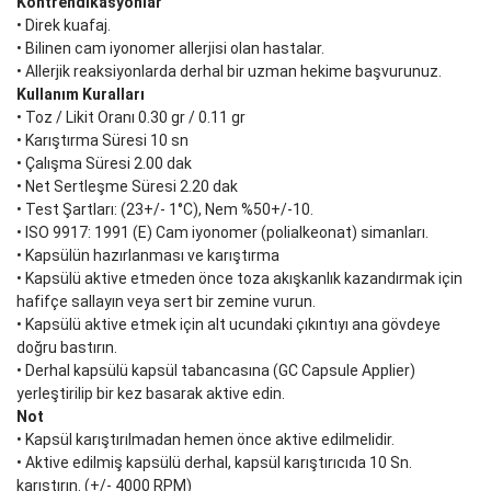
Kontrendikasyonlar
• Direk kuafaj.
• Bilinen cam iyonomer allerjisi olan hastalar.
• Allerjik reaksiyonlarda derhal bir uzman hekime başvurunuz.
Kullanım Kuralları
• Toz / Likit Oranı 0.30 gr / 0.11 gr
• Karıştırma Süresi 10 sn
• Çalışma Süresi 2.00 dak
• Net Sertleşme Süresi 2.20 dak
• Test Şartları: (23+/- 1°C), Nem %50+/-10.
• ISO 9917: 1991 (E) Cam iyonomer (polialkeonat) simanları.
• Kapsülün hazırlanması ve karıştırma
• Kapsülü aktive etmeden önce toza akışkanlık kazandırmak için
hafifçe sallayın veya sert bir zemine vurun.
• Kapsülü aktive etmek için alt ucundaki çıkıntıyı ana gövdeye
doğru bastırın.
• Derhal kapsülü kapsül tabancasına (GC Capsule Applier)
yerleştirilip bir kez basarak aktive edin.
Not
• Kapsül karıştırılmadan hemen önce aktive edilmelidir.
• Aktive edilmiş kapsülü derhal, kapsül karıştırıcıda 10 Sn.
karıştırın. (+/- 4000 RPM)