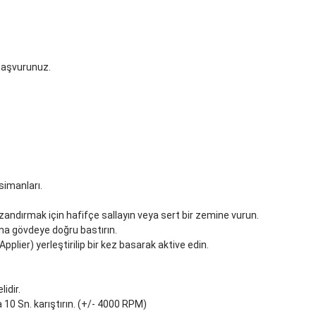
 başvurunuz.
simanları.
andırmak için hafifçe sallayın veya sert bir zemine vurun.
ana gövdeye doğru bastırın.
lier) yerleştirilip bir kez basarak aktive edin.
idir.
a 10 Sn. karıştırın. (+/- 4000 RPM)