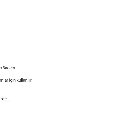
gu Simanı
ar için kullanılır.
erde.