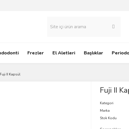
ndodonti
Frezler
El Aletleri
Başlıklar
Periodo
Fuji II Kapsül
Fuji II K
Kategori
Marka
Stok Kodu