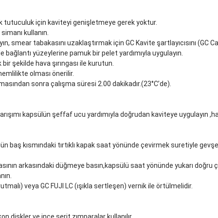
ik tutuculuk için kaviteyi genişletmeye gerek yoktur.
simanı kullanın.
ayın, smear tabakasını uzaklaştırmak için GC Kavite şartlayıcısını (GC C
le bağlantı yüzeylerine pamuk bir pelet yardımıyla uygulayın.
bir şekilde hava şırıngası ile kurutun.
emlilikte olması önerilir.
nmasından sonra çalışma süresi 2.00 dakikadır.(23°C’de).
k karışımı kapsülün şeffaf ucu yardımıyla doğrudan kaviteye uygulayın ,
 baş kısmındaki tırtıklı kapak saat yönünde çevirmek suretiyle gevşetileb
casının arkasındaki düğmeye basın,kapsülü saat yönünde yukarı doğru çe
anın.
tmalı) veya GC FUJI LC (ışıkla sertleşen) vernik ile örtülmelidir.
n diskler ve ince şerit zımparalar kullanılır.