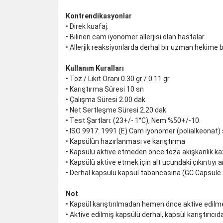
Kontrendikasyonlar
• Direk kuafaj.
• Bilinen cam iyonomer allerjisi olan hastalar.
• Allerjik reaksiyonlarda derhal bir uzman hekime
Kullanım Kuralları
• Toz / Likit Oranı 0.30 gr / 0.11 gr
• Karıştırma Süresi 10 sn
• Çalışma Süresi 2.00 dak
• Net Sertleşme Süresi 2.20 dak
• Test Şartları: (23+/- 1°C), Nem %50+/-10.
• ISO 9917: 1991 (E) Cam iyonomer (polialkeonat) 
• Kapsülün hazırlanması ve karıştırma
• Kapsülü aktive etmeden önce toza akışkanlık kaz
• Kapsülü aktive etmek için alt ucundaki çıkıntıyı 
• Derhal kapsülü kapsül tabancasına (GC Capsule App
Not
• Kapsül karıştırılmadan hemen önce aktive edilmel
• Aktive edilmiş kapsülü derhal, kapsül karıştırıcıd