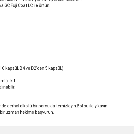
a GC Fuji Coat LC ile örtün.
 10 kapsül, B4 ve D2’den 5 kapsül.)
l.) likit.
ınabilir.
e derhal alkollü bir pamukla temizleyin.Bol su ile yıkayın.
ve bir uzman hekime başvurun.
ve diğer konularda yetersiz gördüğünüz noktaları öneri formunu kullanarak taraf