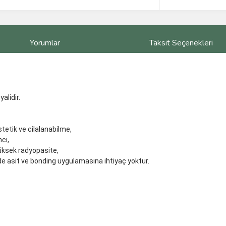
Yorumlar
Taksit Seçenekleri
alidir.
tetik ve cilalanabilme,
ci,
üksek radyopasite,
de asit ve bonding uygulamasına ihtiyaç yoktur.