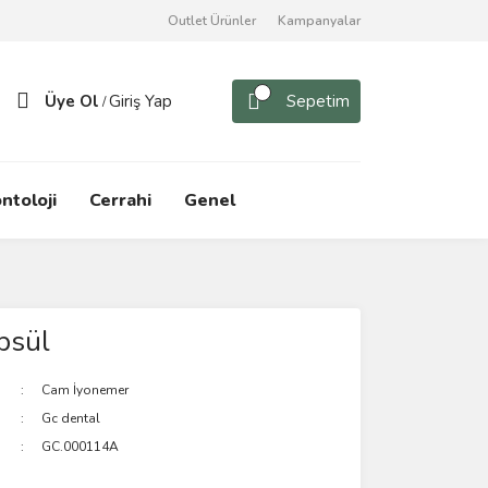
Outlet Ürünler
Kampanyalar
Üye Ol
Giriş Yap
Sepetim
/
ntoloji
Cerrahi
Genel
apsül
Cam İyonemer
Gc dental
GC.000114A