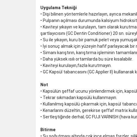
Uygulama Tekniği
• Dişi bilinen yöntemlerle hazırlayın, ayrıca mekan
• Pulpanın açılması durumunda kalsiyum hidroksit 
• Kaviteyi yıkayın ve kurulayın, tam olarak kurutm
şartlayıcısını (GC Dentin Conditioner) 20 sn. sürey
• Su ile yıkayın, kuru bir pamuk pelet veya yumuşak 
• İyi sonuç almak için yüzeyin hafif parlayacak bir n
• Simanı karıştırın, karıştırma işleminin tamamla
• Daha yüksek ısılı ortamlarda bu süre kısalabilir.
• Kaviteyi kurulayın,fazla kurutmayın.
• GC Kapsül tabancasını (GC Applier II) kullanara
Not
• Kapsülün şeffaf ucunu yönlendirmek için, kapsülün
• Tekrar sıkmadan kapsülü kullanmayın.
• Kullanılmış kapsülü çıkarmak için, kapsül taban
• Kenarlarını düzeltin, gerekirse şeffaf matrix kull
• Sertleştiğinde derhal; GC FUJI VARNISH (hava kuru
Bitirme
• Su soğutması altında çok ince elmas frezler, siliko