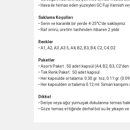
• Hava ile temas eden yüzeyleri GC Fuji Varnish vey
Saklama Koşulları
• Serin ve karanlık bir yerde 4-25°C’de saklayınız.
• Raf ömrü; üretim tarihinden itibaren 2 yıldır.
Renkler
• A1, A2, A3 ,A3.5, A4, B2, B3, B4, C2, C4, D2
Paketler
• Asorti Paket : 50 adet kapsül (A4, B2, B3, C2’den
• Tek Renk Paket : 50 adet kapsül
• Her kapsülde ortalama: 0.30 gr. toz, 0.11 gr. (0.09 m
• Her kapsülden ortalama 0.12 ml. Siman karışımı al
Dikkat
• Deriye veya ağız yumuşak dokularına temas halind
• Göze temas ettiğinde derhal bol su ile yıkayın 
Bu ürünün fiyat bilgisi, resim, ürün açıklamalarında 