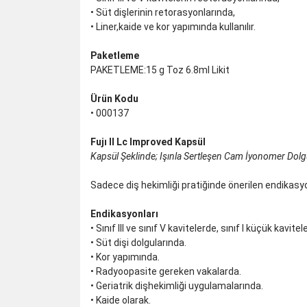
• Süt dişlerinin retorasyonlarında,
• Liner,kaide ve kor yapımında kullanılır.
Paketleme
PAKETLEME:15 g Toz 6.8ml Likit
Ürün Kodu
• 000137
Fujı II Lc Improved Kapsül
Kapsül Şeklinde; Işınla Sertleşen Cam İyonomer Dol
Sadece diş hekimliği pratiğinde önerilen endikasyonl
Endikasyonları
• Sınıf III ve sınıf V kavitelerde, sınıf I küçük kavitel
• Süt dişi dolgularında.
• Kor yapımında.
• Radyoopasite gereken vakalarda.
• Geriatrik dişhekimliği uygulamalarında.
• Kaide olarak.