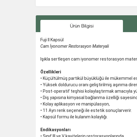
Ürün Bilgisi
Fuji II Kapsül
Cam İyonomer Restorasyon Materyali
Işıkla sertleşen cam iyonomer restorasyon matery
Özellikleri
• Küçültülmüş partikül büyüklüğü ile mükemmel es
• Yüksek doldurucu oranı geliştirilmiş aşınma diren
• Post-operatif teşhisi kolaylaştırmak amacıyla y
• Diş yapısına kimyasal bağlanma özelliği sayesin
• Kolay aplikasyon ve manipülasyon,
• 11 Ayrı renk seçeneği ile estetik sonuçlarverir.
• Kapsül formu ile kulanım kolaylığı.
Endikasyonları
• Sınıf III ve V kavitelerin restorasyonlarında,