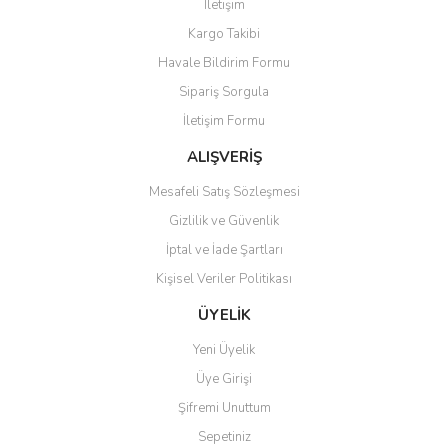
İletişim
Yorum Yaz
Kargo Takibi
Ürün resmi kalitesiz, bozuk veya görüntülenemiyor.
Havale Bildirim Formu
Ürün açıklamasında eksik bilgiler bulunuyor.
Sipariş Sorgula
Ürün bilgilerinde hatalar bulunuyor.
İletişim Formu
Ürün fiyatı diğer sitelerden daha pahalı.
Bu ürüne benzer farklı alternatifler olmalı.
ALIŞVERİŞ
Mesafeli Satış Sözleşmesi
Gizlilik ve Güvenlik
İptal ve İade Şartları
Kişisel Veriler Politikası
Gönder
ÜYELİK
Yeni Üyelik
Üye Girişi
Şifremi Unuttum
Sepetiniz