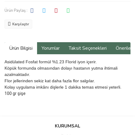
Ürün Paylaş :
Karşılaştır
Ürün Bilgisi
Yorumlar
Taksit Seçenekleri
Önerilerin
Asidülated Fosfat formül
%
1.23 Florid iyon içerir.
Köpük formunda olmasından dolayı hastanın yutma ihtimali
azalmaktadır.
Flor jellerinden sekiz kat daha fazla flor salgılar.
Kolay uygulama imkânı dişlerle 1 dakika temas etmesi yeterli.
100 gr şişe
Bu ürünün fiyat bilgisi, resim, ürün açıklamalarında ve diğer
konularda yetersiz gördüğünüz noktaları öneri formunu kullanarak
Bu ürüne ilk yorumu siz yapın!
KURUMSAL
tarafımıza iletebilirsiniz.
Görüş ve önerileriniz için teşekkür ederiz.