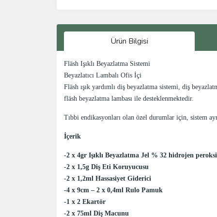
Ürün Bilgisi
Fläsh Işıklı Beyazlatma Sistemi
Beyazlatıcı Lambalı Ofis İçi
Fläsh ışık yardımlı diş beyazlatma sistemi, diş beyazla
fläsh beyazlatma lambası ile desteklenmektedir.
Tıbbi endikasyonları olan özel durumlar için, sistem ay
İçerik
-2 x 4gr Işıklı Beyazlatma Jel % 32 hidrojen peroksi
-2 x 1,5g Diş Eti Koruyucusu
-2 x 1,2ml Hassasiyet Giderici
-4 x 9cm – 2 x 0,4ml Rulo Pamuk
-1 x 2 Ekartör
-2 x 75ml Diş Macunu