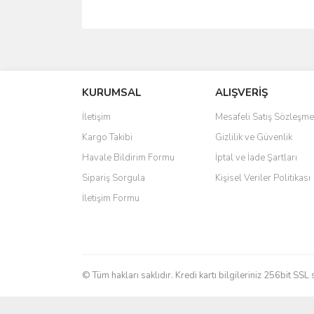
Bu ürünün fiyat bilgisi, resim, ürün açıklamalarında 
Görüş ve önerileriniz için teşekkür ederiz.
KURUMSAL
ALIŞVERİŞ
Ürün resmi kalitesiz, bozuk veya görüntülenemiyo
Ürün açıklamasında eksik bilgiler bulunuyor.
İletişim
Mesafeli Satış Sözleşme
Ürün bilgilerinde hatalar bulunuyor.
Kargo Takibi
Gizlilik ve Güvenlik
Ürün fiyatı diğer sitelerden daha pahalı.
Havale Bildirim Formu
İptal ve İade Şartları
Bu ürüne benzer farklı alternatifler olmalı.
Sipariş Sorgula
Kişisel Veriler Politikası
İletişim Formu
© Tüm hakları saklıdır. Kredi kartı bilgileriniz 256bit SSL 