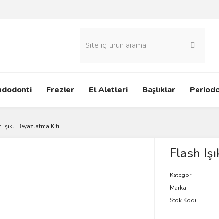
ndodonti
Frezler
El Aletleri
Başlıklar
Periodo
 Işıklı Beyazlatma Kiti
Flash Işı
Kategori
Marka
Stok Kodu