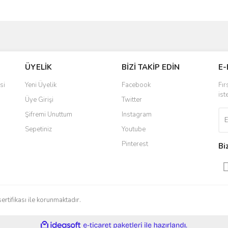
ve diğer konularda yetersiz gördüğünüz noktaları öneri formunu kullanarak taraf
Bu ürüne ilk yorumu siz yapın!
ÜYELİK
BİZİ TAKİP EDİN
E-
r.
Yorum Yaz
si
Yeni Üyelik
Facebook
Fır
ist
Üye Girişi
Twitter
Şifremi Unuttum
Instagram
Sepetiniz
Youtube
Pinterest
Bi
Gönder
sertifikası ile korunmaktadır.
ile
ideasoft
e-