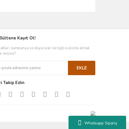
ımıza iletebilirsiniz.
Bültene Kayıt Ol!
satları, kampanya ve duyuruları ile ilgili e-posta almak
er misiniz?
EKLE
zi Takip Edin
Whatsapp Sipariş