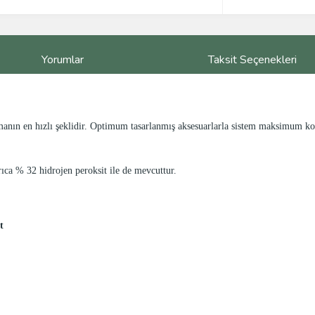
Yorumlar
Taksit Seçenekleri
tmanın en hızlı şeklidir. Optimum tasarlanmış aksesuarlarla sistem maksimum konf
rıca % 32 hidrojen peroksit ile de mevcuttur.
t