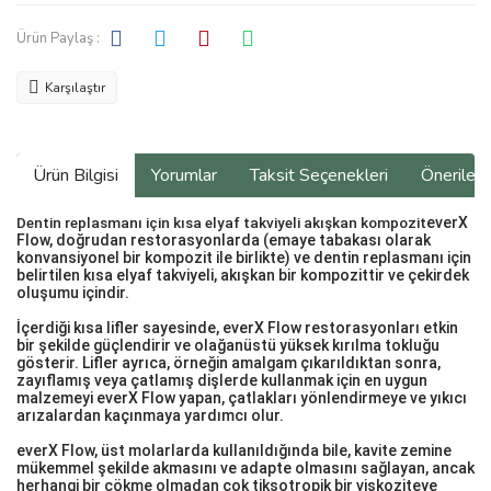
Ürün Paylaş :
Karşılaştır
Ürün Bilgisi
Yorumlar
Taksit Seçenekleri
Önerilerin
Dentin replasmanı için kısa elyaf takviyeli akışkan kompozit
everX
Flow, doğrudan restorasyonlarda (emaye tabakası olarak
konvansiyonel bir kompozit ile birlikte) ve dentin replasmanı için
belirtilen kısa elyaf takviyeli, akışkan bir kompozittir ve çekirdek
oluşumu içindir.
İçerdiği kısa lifler sayesinde, everX Flow restorasyonları etkin
bir şekilde güçlendirir ve olağanüstü yüksek kırılma tokluğu
gösterir. Lifler ayrıca, örneğin amalgam çıkarıldıktan sonra,
zayıflamış veya çatlamış dişlerde kullanmak için en uygun
malzemeyi everX Flow yapan, çatlakları yönlendirmeye ve yıkıcı
arızalardan kaçınmaya yardımcı olur.
everX Flow, üst molarlarda kullanıldığında bile, kavite zemine
mükemmel şekilde akmasını ve adapte olmasını sağlayan, ancak
herhangi bir çökme olmadan çok tiksotropik bir viskoziteye