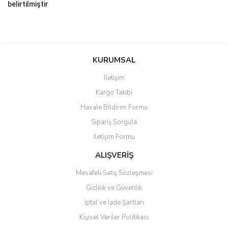
belirtilmiştir
Bu ürünün fiyat bilgisi, resim, ürün açıklamalarında ve diğer
konularda yetersiz gördüğünüz noktaları öneri formunu kullanarak
Bu ürüne ilk yorumu siz yapın!
KURUMSAL
tarafımıza iletebilirsiniz.
Görüş ve önerileriniz için teşekkür ederiz.
İletişim
Yorum Yaz
Kargo Takibi
Ürün resmi kalitesiz, bozuk veya görüntülenemiyor.
Havale Bildirim Formu
Ürün açıklamasında eksik bilgiler bulunuyor.
Sipariş Sorgula
Ürün bilgilerinde hatalar bulunuyor.
İletişim Formu
Ürün fiyatı diğer sitelerden daha pahalı.
Bu ürüne benzer farklı alternatifler olmalı.
ALIŞVERİŞ
Mesafeli Satış Sözleşmesi
Gizlilik ve Güvenlik
İptal ve İade Şartları
Kişisel Veriler Politikası
Gönder