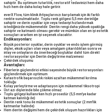
sahiptir. Bu optimum tutarlılık, restoratif tedavinizi hem daha
hızlı hem de daha kolay hale getirir.
everX Flow, tüm klinik ihtiyaçlarınızı karşılamak için iki farklı
renkte sunulmaktadır. Toplu renk gölgesi 5,5 mm derinliğe
sahiptir ve derin oyuklar için veya tedaviyi hızlandırmak
istediğinizde mükemmeldir. Dentin rengi daha yüksek opaklığa
sahiptir ve katmanlı olması gerekir ve mümkün olan en iyi estetik
sonuçları ararken en iyi seçenek olacaktır.
Endikasyonları:
Büyük posterior oyuklar, derin oyuklar ve endo işlem görmüş
dişler, eksik uçları olan veya amalgam çıkarıldıktan sonra ve
inlay ve onlayların da önerileceği boşluklar dahil tüm direkt
restorasyonlar için Dentin değiştirme malzemesi
Çekirdek oluşumu
Avantajları:
Fiberlerin güçlendirici etkisi sayesinde büyük restorasyonları
güçlendirmek için optimum
Katastrofik başarısızlık riskini azaltan mükemmel kırılma
tokluğu
Kolay yerleştirme ve adaptasyon için mükemmel tiksotropi
Üst azı dişlerinde bile çökme olmaz
Toplu gölgeyi kullanırken hızlı prosedür (5,5 mm'ye kadar
katman kalınlığı ile)
Dentin renk tonu ile mükemmel estetik sonuçlar (2 mm'lik
katmanlar halinde)
Hem dentin değişimi hem de çekirdek oluşum hazırlıkları için