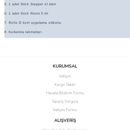
5. 1 adet Stick Stepper el aleti
6. 1 adet Stick Resin 5 ml
7. Refix D özel uygulama silikonu
8. Kullanma talimatları
Bu ürünün fiyat bilgisi, resim, ürün açıklamalarında ve diğer
konularda yetersiz gördüğünüz noktaları öneri formunu kullanarak
Bu ürüne ilk yorumu siz yapın!
KURUMSAL
tarafımıza iletebilirsiniz.
Görüş ve önerileriniz için teşekkür ederiz.
İletişim
Yorum Yaz
Kargo Takibi
Ürün resmi kalitesiz, bozuk veya görüntülenemiyor.
Havale Bildirim Formu
Ürün açıklamasında eksik bilgiler bulunuyor.
Sipariş Sorgula
Ürün bilgilerinde hatalar bulunuyor.
İletişim Formu
Ürün fiyatı diğer sitelerden daha pahalı.
Bu ürüne benzer farklı alternatifler olmalı.
ALIŞVERİŞ