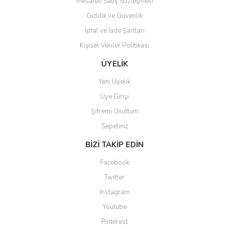
Mesafeli Satış Sözleşmesi
Gizlilik ve Güvenlik
İptal ve İade Şartları
Kişisel Veriler Politikası
Gönder
ÜYELİK
Yeni Üyelik
Üye Girişi
Şifremi Unuttum
Sepetiniz
BİZİ TAKİP EDİN
Facebook
Twitter
Instagram
Youtube
Pinterest