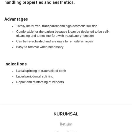
handling properties and aesthetics.
Advantages
Totally metal free, transparent and high aesthetic solution
Comfortable for the patient because it can be designed to be self-
cleansing and to not interfere with masticatory function
Can be re-activated and are easy to remodel or repair
Easy to remove when necessary
Indications
Labial splinting of traumatized teeth
Labial periodontal splinting
Repair and reinforcing of veneers
Bu ürünün fiyat bilgisi, resim, ürün açıklamalarında ve diğer
konularda yetersiz gördüğünüz noktaları öneri formunu kullanarak
Bu ürüne ilk yorumu siz yapın!
KURUMSAL
tarafımıza iletebilirsiniz.
Görüş ve önerileriniz için teşekkür ederiz.
İletişim
Yorum Yaz