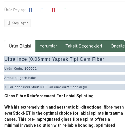
Ürün Paylaş :
Karşılaştır
Ürün Bilgisi
Yorumlar
Taksit Seçenekleri
Önerilerin
Ultra İnce (0.06mm) Yaprak Tipi Cam Fiber
Ürün Kodu: 100002
Ambalaj içerisinde:
1. Bir adet everStick NET 30 cm2 cam fiber örgü
Glass Fibre Reinforcement For Labial Splinting
With his extremely thin and aesthetic bi-directional fibre mesh
everStickNET is the optimal choice for labial splints in trauma
cases. This pre-impregnated glass fibre splint offers a
minimal invasive solution with reliable bonding, optimised