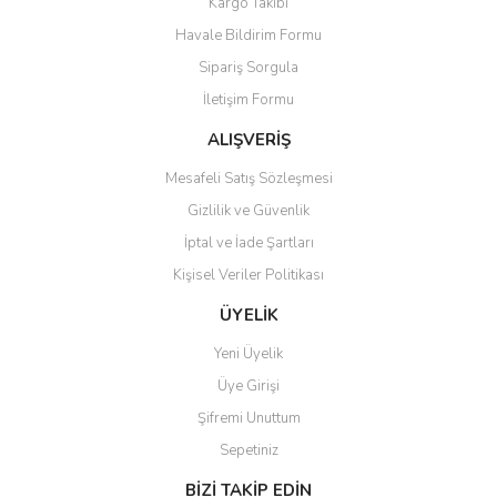
Kargo Takibi
Ürün resmi kalitesiz, bozuk veya görüntülenemiyor.
Havale Bildirim Formu
Ürün açıklamasında eksik bilgiler bulunuyor.
Sipariş Sorgula
Ürün bilgilerinde hatalar bulunuyor.
İletişim Formu
Ürün fiyatı diğer sitelerden daha pahalı.
Bu ürüne benzer farklı alternatifler olmalı.
ALIŞVERİŞ
Mesafeli Satış Sözleşmesi
Gizlilik ve Güvenlik
İptal ve İade Şartları
Kişisel Veriler Politikası
Gönder
ÜYELİK
Yeni Üyelik
Üye Girişi
Şifremi Unuttum
Sepetiniz
BİZİ TAKİP EDİN