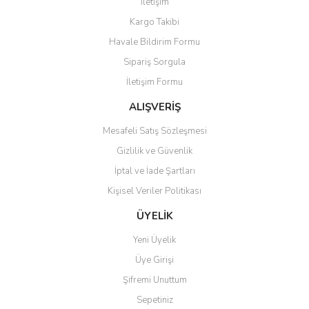
İletişim
Yorum Yaz
Kargo Takibi
Ürün resmi kalitesiz, bozuk veya görüntülenemiyor.
Havale Bildirim Formu
Ürün açıklamasında eksik bilgiler bulunuyor.
Sipariş Sorgula
Ürün bilgilerinde hatalar bulunuyor.
İletişim Formu
Ürün fiyatı diğer sitelerden daha pahalı.
Bu ürüne benzer farklı alternatifler olmalı.
ALIŞVERİŞ
Mesafeli Satış Sözleşmesi
Gizlilik ve Güvenlik
İptal ve İade Şartları
Kişisel Veriler Politikası
Gönder
ÜYELİK
Yeni Üyelik
Üye Girişi
Şifremi Unuttum
Sepetiniz