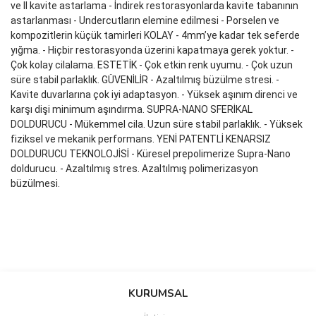
ve II kavite astarlama - İndirek restorasyonlarda kavite tabanının
astarlanması - Undercutların elemine edilmesi - Porselen ve
kompozitlerin küçük tamirleri KOLAY - 4mm’ye kadar tek seferde
yığma. - Hiçbir restorasyonda üzerini kapatmaya gerek yoktur. -
Çok kolay cilalama. ESTETİK - Çok etkin renk uyumu. - Çok uzun
süre stabil parlaklık. GÜVENİLİR - Azaltılmış büzülme stresi. -
Kavite duvarlarına çok iyi adaptasyon. - Yüksek aşınım direnci ve
karşı dişi minimum aşındırma. SUPRA-NANO SFERİKAL
DOLDURUCU - Mükemmel cila. Uzun süre stabil parlaklık. - Yüksek
fiziksel ve mekanik performans. YENİ PATENTLİ KENARSIZ
DOLDURUCU TEKNOLOJİSİ - Küresel prepolimerize Supra-Nano
doldurucu. - Azaltılmış stres. Azaltılmış polimerizasyon
büzülmesi.
Bu ürünün fiyat bilgisi, resim, ürün açıklamalarında ve diğer
konularda yetersiz gördüğünüz noktaları öneri formunu kullanarak
Bu ürüne ilk yorumu siz yapın!
KURUMSAL
tarafımıza iletebilirsiniz.
Görüş ve önerileriniz için teşekkür ederiz.