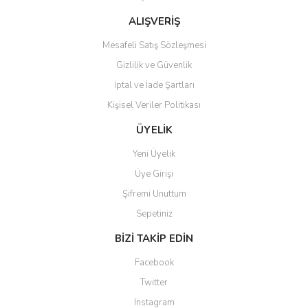
Bu ürüne benzer farklı alternatifler olmalı.
ALIŞVERİŞ
Mesafeli Satış Sözleşmesi
Gizlilik ve Güvenlik
İptal ve İade Şartları
Kişisel Veriler Politikası
Gönder
ÜYELİK
Yeni Üyelik
Üye Girişi
Şifremi Unuttum
Sepetiniz
BİZİ TAKİP EDİN
Facebook
Twitter
Instagram