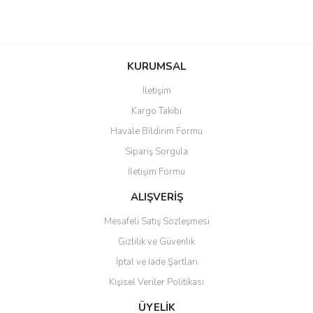
Bu ürünün fiyat bilgisi, resim, ürün açıklamalarında ve diğer
konularda yetersiz gördüğünüz noktaları öneri formunu kullanarak
Bu ürüne ilk yorumu siz yapın!
KURUMSAL
tarafımıza iletebilirsiniz.
Görüş ve önerileriniz için teşekkür ederiz.
İletişim
Yorum Yaz
Kargo Takibi
Ürün resmi kalitesiz, bozuk veya görüntülenemiyor.
Havale Bildirim Formu
Ürün açıklamasında eksik bilgiler bulunuyor.
Sipariş Sorgula
Ürün bilgilerinde hatalar bulunuyor.
İletişim Formu
Ürün fiyatı diğer sitelerden daha pahalı.
Bu ürüne benzer farklı alternatifler olmalı.
ALIŞVERİŞ
Mesafeli Satış Sözleşmesi
Gizlilik ve Güvenlik
İptal ve İade Şartları
Kişisel Veriler Politikası
Gönder
ÜYELİK