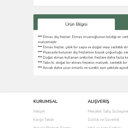
Ürün Bilgisi
***
Elmas diş frezleri: Elmas insanoğlunun bildiği en se
malzemedir.
***
Elmas frezler, çelik bir sapa ve doğal veya sentetik el
***
Piyasada bulunan diş frezlerinin büyük çoğunluğu sen
***
Doğal elmas kullanan üreticiler, frezlere daha fazla kal
***
Tabii ki, doğal bir elmas frezenin maliyeti, sentetik bi
***
Ancak daha uzun ömürlü ve sürekli aynı şekilde aşındı
Bu ürünün fiyat bilgisi, resim, ürün açıklamalarında 
Görüş ve önerileriniz için teşekkür ederiz.
KURUMSAL
ALIŞVERİŞ
Ürün resmi kalitesiz, bozuk veya görüntülenemiyo
Ürün açıklamasında eksik bilgiler bulunuyor.
İletişim
Mesafeli Satış Sözleşme
Ürün bilgilerinde hatalar bulunuyor.
Kargo Takibi
Gizlilik ve Güvenlik
Ürün fiyatı diğer sitelerden daha pahalı.
Havale Bildirim Formu
İptal ve İade Şartları