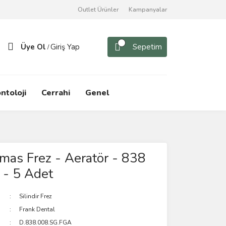
Outlet Ürünler
Kampanyalar
Üye Ol
Giriş Yap
Sepetim
/
ntoloji
Cerrahi
Genel
mas Frez - Aeratör - 838
r - 5 Adet
Silindir Frez
Frank Dental
D.838.008.SG.FGA