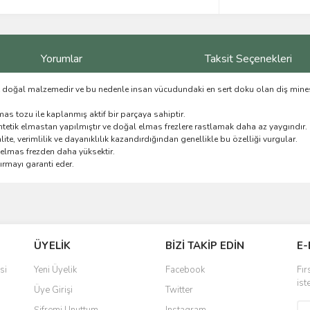
Yorumlar
Taksit Seçenekleri
rt doğal malzemedir ve bu nedenle insan vücudundaki en sert doku olan diş mine
mas tozu ile kaplanmış aktif bir parçaya sahiptir.
tetik elmastan yapılmıştır ve doğal elmas frezlere rastlamak daha az yaygındır.
ite, verimlilik ve dayanıklılık kazandırdığından genellikle bu özelliği vurgular.
r elmas frezden daha yüksektir.
rmayı garanti eder.
ve diğer konularda yetersiz gördüğünüz noktaları öneri formunu kullanarak taraf
Bu ürüne ilk yorumu siz yapın!
ÜYELİK
BİZİ TAKİP EDİN
E-
r.
Yorum Yaz
si
Yeni Üyelik
Facebook
Fır
ist
Üye Girişi
Twitter
Şifremi Unuttum
Instagram