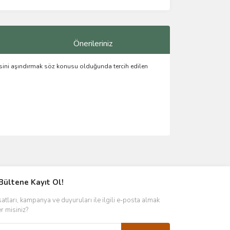
Önerileriniz
sini aşındırmak söz konusu olduğunda tercih edilen
ımıza iletebilirsiniz.
Bültene Kayıt Ol!
satları, kampanya ve duyuruları ile ilgili e-posta almak
er misiniz?