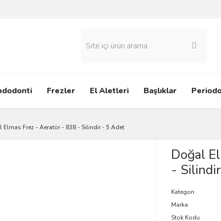
ndodonti
Frezler
El Aletleri
Başlıklar
Periodo
 Elmas Frez - Aeratör - 838 - Silindir - 5 Adet
Doğal El
- Silindi
Kategori
Marka
Stok Kodu