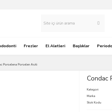
ndodonti
Frezler
El Aletleri
Başlıklar
Periodo
c Porselena Porselen Asiti
Condac P
Kategori
Marka
Stok Kodu