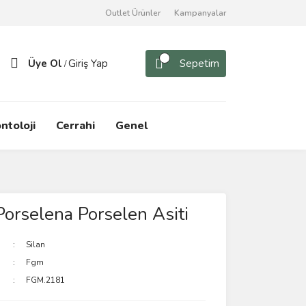
Outlet Ürünler
Kampanyalar
Üye Ol
Giriş Yap
Sepetim
/
ntoloji
Cerrahi
Genel
orselena Porselen Asiti
Silan
Fgm
FGM.2181