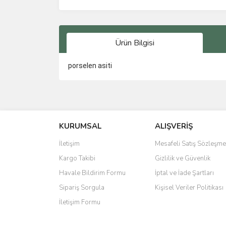
Ürün Bilgisi
porselen asiti
Bu ürünün fiyat bilgisi, resim, ürün açıklamalarında 
Görüş ve önerileriniz için teşekkür ederiz.
KURUMSAL
ALIŞVERİŞ
Ürün resmi kalitesiz, bozuk veya görüntülenemiyo
Ürün açıklamasında eksik bilgiler bulunuyor.
İletişim
Mesafeli Satış Sözleşme
Ürün bilgilerinde hatalar bulunuyor.
Kargo Takibi
Gizlilik ve Güvenlik
Ürün fiyatı diğer sitelerden daha pahalı.
Havale Bildirim Formu
İptal ve İade Şartları
Bu ürüne benzer farklı alternatifler olmalı.
Sipariş Sorgula
Kişisel Veriler Politikası
İletişim Formu