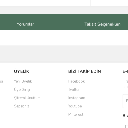
Yorumlar
Taksit Seçenekleri
ve diğer konularda yetersiz gördüğünüz noktaları öneri formunu kullanarak taraf
Bu ürüne ilk yorumu siz yapın!
ÜYELİK
BİZİ TAKİP EDİN
E-
r.
Yorum Yaz
si
Yeni Üyelik
Facebook
Fır
ist
Üye Girişi
Twitter
Şifremi Unuttum
Instagram
Sepetiniz
Youtube
Pinterest
Bi