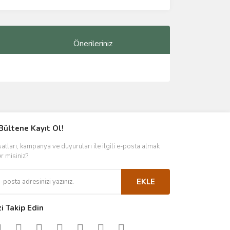
Önerileriniz
ımıza iletebilirsiniz.
Bültene Kayıt Ol!
satları, kampanya ve duyuruları ile ilgili e-posta almak
er misiniz?
EKLE
zi Takip Edin