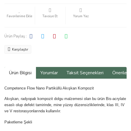
Tavsiye Et
Yorum Yaz
Ürün Paylaş :
Karşılaştır
Ürün Bilgisi
Yorumlar
Taksit Seçenekleri
Önerilerin
Competence Flow Nano Partiküllü Akışkan Kompozit
Akışkan, radyopak kompozit dolgu malzemesi olan bu ürün Bis-acrylate
esaslı olup defekt tamirinde, mine yüzey düzensizliklerinde, klas III, IV
ve V restorasyonlarında kullanılır.
Paketleme Şekli