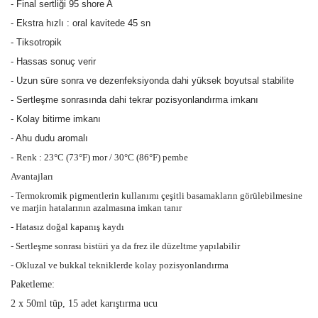
- Final sertliği 95 shore A
- Ekstra hızlı : oral kavitede 45 sn
- Tiksotropik
- Hassas sonuç verir
- Uzun süre sonra ve dezenfeksiyonda dahi yüksek boyutsal stabilite
- Sertleşme sonrasında dahi tekrar pozisyonlandırma imkanı
- Kolay bitirme imkanı
- Ahu dudu aromalı
-
Renk : 23°C (73°F) mor /
30°C (86°F) pembe
Avantajları
- Termokromik pigmentlerin kullanımı çeşitli basamakların görülebilmesine
ve marjin hatalarının azalmasına imkan tanır
- Hatasız doğal kapanış kaydı
- Sertleşme sonrası bistüri ya da frez ile düzeltme yapılabilir
- Okluzal ve bukkal tekniklerde kolay pozisyonlandırma
Paketleme:
2 x 50ml tüp, 15 adet karıştırma ucu