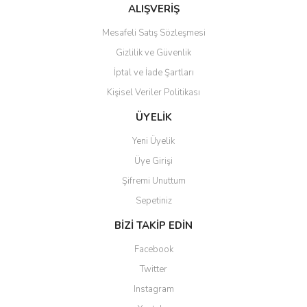
Bu ürüne benzer farklı alternatifler olmalı.
ALIŞVERİŞ
Mesafeli Satış Sözleşmesi
Gizlilik ve Güvenlik
İptal ve İade Şartları
Kişisel Veriler Politikası
Gönder
ÜYELİK
Yeni Üyelik
Üye Girişi
Şifremi Unuttum
Sepetiniz
BİZİ TAKİP EDİN
Facebook
Twitter
Instagram