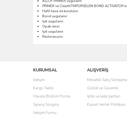
ALLOY PRIMER uygulanır.
PRIMER ve ClearfilTMPORSELEN BOND ACTIVATOR karış
Hafif hava ile kurutulur.
Bond uygulanır.
Işık uygulanır.
Opak resin.
Işık uygulanır.
Restorasyon.
Bu ürünün fiyat bilgisi, resim, ürün açıklamalarında 
Görüş ve önerileriniz için teşekkür ederiz.
KURUMSAL
ALIŞVERİŞ
Ürün resmi kalitesiz, bozuk veya görüntülenemiyo
Ürün açıklamasında eksik bilgiler bulunuyor.
İletişim
Mesafeli Satış Sözleşme
Ürün bilgilerinde hatalar bulunuyor.
Kargo Takibi
Gizlilik ve Güvenlik
Ürün fiyatı diğer sitelerden daha pahalı.
Havale Bildirim Formu
İptal ve İade Şartları
Bu ürüne benzer farklı alternatifler olmalı.
Sipariş Sorgula
Kişisel Veriler Politikası
İletişim Formu