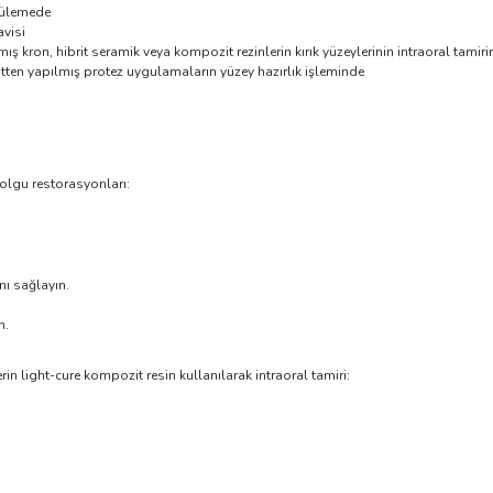
rtülemede
avisi
ş kron, hibrit seramik veya kompozit rezinlerin kırık yüzeylerinin intraoral tamir
tten yapılmış protez uygulamaların yüzey hazırlık işleminde
olgu restorasyonları:
nı sağlayın.
n.
rin light-cure kompozit resin kullanılarak intraoral tamiri: