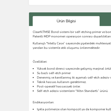
Ürün Bilgisi
ClearfilTMSE Bond sistemi bir self-etching primer ve bon
Patentli MDP monomeri operasyon sonrası duyarlılıkların
Kullanışlı "Intelly Case” sayesinde şişelerdeki muhteviyatın
yandan bu sistemle atık oluşumu önlenmektedir.
Özellikleri:
Yüksek bond direnci sayesinde gelişmiş marjinal örtül
Su bazlı self-etch primer
Denenmiş ve kanıtlanmış iki aşamalı self-etch adeziv
Teknik hassas kullanım gerektirmez.
Post-operatif hassasiyeti önler.
Self-etch adeziv sistemlerin "Altın Standartlı” ürünü
Endikasyonları:
Işıkla polimerize olan kompozit ya da kompomer kull