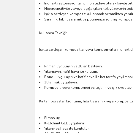
Indirekt restorasyonlar için ön tedavi olarak kavite ö
Hipersensitivite ve/veya açığa çıkan kök yüzeylerin ted
Işıkla sertleşen kompozit kullanarak seramikten yapılmı
Seramik, hibrit seramik ve polimerize edilmiş kompozi
Kullanım Tekniği:
Işıkla sertleşen kompozitler veya kompomerlerin direkt d
Primeri uygulayın ve 20 sn bekleyin.
Yıkamayın, hafif hava ile kurutun.
Bondu uygulayın ve hafif hava ile her tarafa yayılması
10 sn ışık uygulayın.
Kompoziti veya kompomeri yerleştirin ve ışık uygulayı
Kırılan porselen kronların, hibrit seramik veya kompozitle
Elmas uç
K-Etchant GEL uygulanır.
Yıkanır ve hava ile kurutulur.