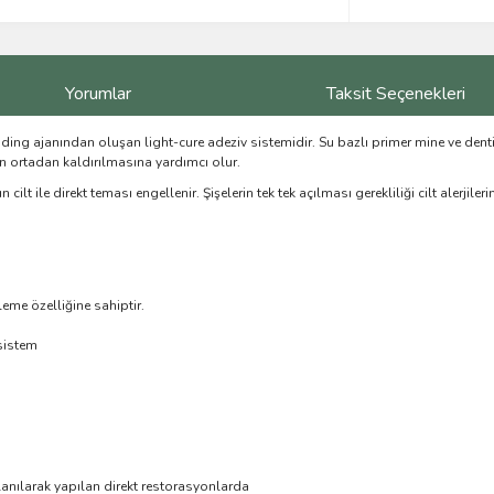
Yorumlar
Taksit Seçenekleri
ding ajanından oluşan light-cure adeziv sistemidir. Su bazlı primer mine ve dent
 ortadan kaldırılmasına yardımcı olur.
 cilt ile direkt teması engellenir. Şişelerin tek tek açılması gerekliliği cilt alerj
eme özelliğine sahiptir.
 sistem
anılarak yapılan direkt restorasyonlarda