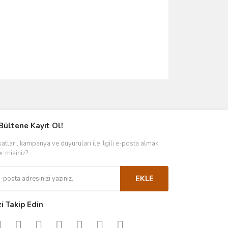
ımıza iletebilirsiniz.
Bültene Kayıt Ol!
satları, kampanya ve duyuruları ile ilgili e-posta almak
er misiniz?
EKLE
zi Takip Edin