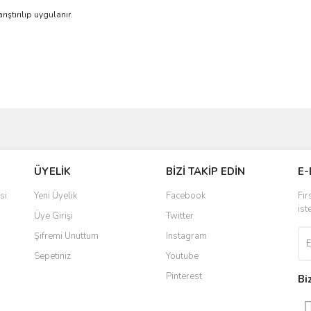
tırılıp uygulanır.
ve diğer konularda yetersiz gördüğünüz noktaları öneri formunu kullanarak taraf
Bu ürüne ilk yorumu siz yapın!
ÜYELİK
BİZİ TAKİP EDİN
E-
r.
Yorum Yaz
si
Yeni Üyelik
Facebook
Fır
ist
Üye Girişi
Twitter
Şifremi Unuttum
Instagram
Sepetiniz
Youtube
Pinterest
Bi