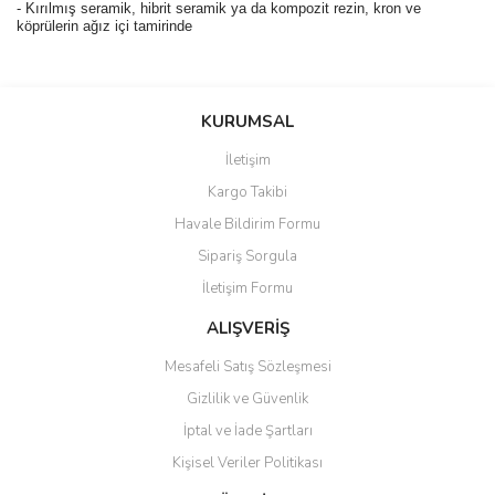
- Kırılmış seramik, hibrit seramik ya da kompozit rezin, kron ve
köprülerin ağız içi tamirinde
Bu ürünün fiyat bilgisi, resim, ürün açıklamalarında ve diğer
konularda yetersiz gördüğünüz noktaları öneri formunu kullanarak
Bu ürüne ilk yorumu siz yapın!
KURUMSAL
tarafımıza iletebilirsiniz.
Görüş ve önerileriniz için teşekkür ederiz.
İletişim
Yorum Yaz
Kargo Takibi
Ürün resmi kalitesiz, bozuk veya görüntülenemiyor.
Havale Bildirim Formu
Ürün açıklamasında eksik bilgiler bulunuyor.
Sipariş Sorgula
Ürün bilgilerinde hatalar bulunuyor.
İletişim Formu
Ürün fiyatı diğer sitelerden daha pahalı.
Bu ürüne benzer farklı alternatifler olmalı.
ALIŞVERİŞ
Mesafeli Satış Sözleşmesi
Gizlilik ve Güvenlik
İptal ve İade Şartları
Kişisel Veriler Politikası
Gönder