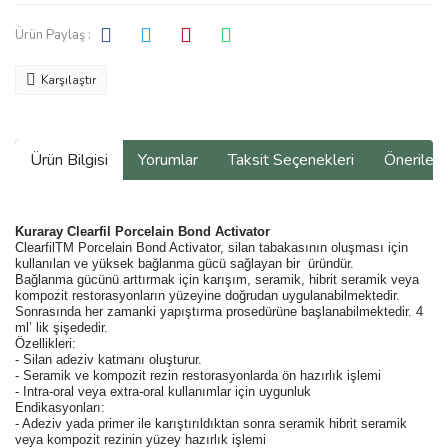
Ürün Paylaş :
Karşılaştır
Ürün Bilgisi
Yorumlar
Taksit Seçenekleri
Önerilerin
Kuraray Clearfil Porcelain Bond Activator
ClearfilTM Porcelain Bond Activator, silan tabakasının oluşması için
kullanılan ve yüksek bağlanma gücü sağlayan bir üründür.
Bağlanma gücünü arttırmak için karışım, seramik, hibrit seramik veya
kompozit restorasyonların yüzeyine doğrudan uygulanabilmektedir.
Sonrasında her zamanki yapıştırma prosedürüne başlanabilmektedir. 4
ml’ lik şişededir.
Özellikleri:
- Silan adeziv katmanı oluşturur.
- Seramik ve kompozit rezin restorasyonlarda ön hazırlık işlemi
- Intra-oral veya extra-oral kullanımlar için uygunluk
Endikasyonları:
- Adeziv yada primer ile karıştırıldıktan sonra seramik hibrit seramik
veya kompozit rezinin yüzey hazırlık işlemi