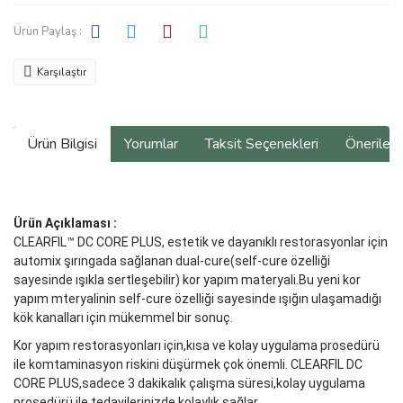
Ürün Paylaş :
Karşılaştır
Ürün Bilgisi
Yorumlar
Taksit Seçenekleri
Önerilerin
Ürün Açıklaması :
CLEARFIL™ DC CORE PLUS, estetik ve dayanıklı restorasyonlar için
automix şırıngada sağlanan dual-cure(self-cure özelliği
sayesinde ışıkla sertleşebilir) kor yapım materyali.Bu yeni kor
yapım mteryalinin self-cure özelliği sayesinde ışığın ulaşamadığı
kök kanalları için mükemmel bir sonuç.
Kor yapım restorasyonları için,kısa ve kolay uygulama prosedürü
ile komtaminasyon riskini düşürmek çok önemli. CLEARFIL DC
CORE PLUS,sadece 3 dakikalık çalışma süresi,kolay uygulama
prosedürü ile tedavilerinizde kolaylık sağlar.