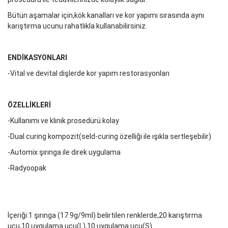
Bütün aşamalar için,kök kanalları ve kor yapımı sırasında aynı
karıştırma ucunu rahatlıkla kullanabilirsiniz.
ENDİKASYONLARI
-Vital ve devital dişlerde kor yapım restorasyonları
ÖZELLİKLERİ
-Kullanımı ve klinik prosedürü kolay
-Dual curing kompozit(seld-curing özelliği ile ışıkla sertleşebilir)
-Automix şırınga ile direk uygulama
-Radyoopak
İçeriği:1 şırınga (17.9g/9ml) belirtilen renklerde,20 karıştırma
ucu,10 uygulama ucu(L),10 uygulama ucu(S)