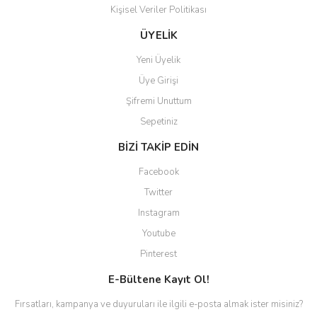
Kişisel Veriler Politikası
Gönder
ÜYELİK
Yeni Üyelik
Üye Girişi
Şifremi Unuttum
Sepetiniz
BİZİ TAKİP EDİN
Facebook
Twitter
Instagram
Youtube
Pinterest
E-Bültene Kayıt Ol!
Fırsatları, kampanya ve duyuruları ile ilgili e-posta almak ister misiniz?