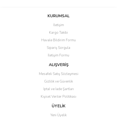
Bu ürünün fiyat bilgisi, resim, ürün açıklamalarında ve diğer
konularda yetersiz gördüğünüz noktaları öneri formunu kullanarak
Bu ürüne ilk yorumu siz yapın!
KURUMSAL
tarafımıza iletebilirsiniz.
Görüş ve önerileriniz için teşekkür ederiz.
İletişim
Yorum Yaz
Kargo Takibi
Ürün resmi kalitesiz, bozuk veya görüntülenemiyor.
Havale Bildirim Formu
Ürün açıklamasında eksik bilgiler bulunuyor.
Sipariş Sorgula
Ürün bilgilerinde hatalar bulunuyor.
İletişim Formu
Ürün fiyatı diğer sitelerden daha pahalı.
Bu ürüne benzer farklı alternatifler olmalı.
ALIŞVERİŞ
Mesafeli Satış Sözleşmesi
Gizlilik ve Güvenlik
İptal ve İade Şartları
Kişisel Veriler Politikası
Gönder
ÜYELİK
Yeni Üyelik