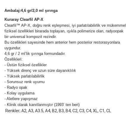
Ambalaj:
4,6 gr/2,0 ml şırınga
Kuraray
Clearfil AP-X
Clearfil™ AP-X, doğru renk eşleşmesi, iyi parlatılabilirlik ve mükemmel
fiziksel özellikleri birarada toplayan, ışıkla polimerize olan, radyoopak
bir universal kompozit rezindir.
Bu özellikleri sayesinde hem anterior hem posterior restorasyonlara
uygundur.
4,6 gr / 2 ml’lik şırınga formundadır.
Özellikleri:
- Üstün fiziksel özellikler
- Yüksek direnç ve uzun süre dayanıklılık
- Yüksek parlatılabilirlik
- Sorunsuz renk uyumu
- Radyo opak
- Kolay uygulama
- Aletlere yapışmaz
- Klinik olarak kanıtlanmıştır (1993’ ten beri)
Renkler; A2, A3, A3.5, A4, B2, B3, B4, C2, C3, C4, XL, C1, CL