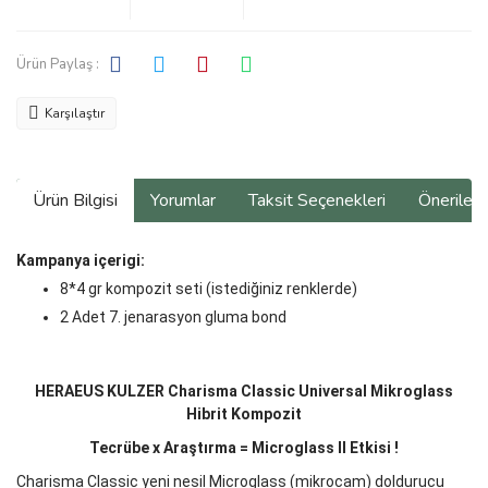
Ürün Paylaş :
Karşılaştır
Ürün Bilgisi
Yorumlar
Taksit Seçenekleri
Önerilerin
Kampanya içerigi:
8*4 gr kompozit seti (istediğiniz renklerde)
2 Adet 7. jenarasyon gluma bond
HERAEUS KULZER Charisma Classic Universal Mikroglass
Hibrit Kompozit
Tecrübe x Araştırma = Microglass II Etkisi !
Charisma Classic yeni nesil Microglass (mikrocam) doldurucu