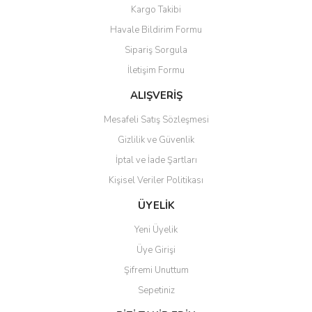
Kargo Takibi
Bu ürüne benzer farklı alternatifler olmalı.
Havale Bildirim Formu
Sipariş Sorgula
İletişim Formu
ALIŞVERİŞ
Gönder
Mesafeli Satış Sözleşmesi
Gizlilik ve Güvenlik
İptal ve İade Şartları
Kişisel Veriler Politikası
ÜYELİK
Yeni Üyelik
Üye Girişi
Şifremi Unuttum
Sepetiniz