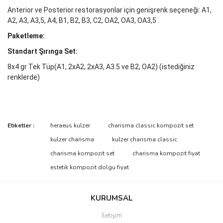
Anterior ve Posterior restorasyonlar için genişrenk seçeneği: A1,
A2, A3, A3,5, A4, B1, B2, B3, C2, OA2, OA3, OA3,5 .
Paketleme:
Standart Şırınga Set:
8x4 gr Tek Tüp(A1, 2xA2, 2xA3, A3.5 ve B2, OA2) (istediğiniz
renklerde)
Bu ürünün fiyat bilgisi, resim, ürün açıklamalarında ve diğer
Etiketler :
heraeus kulzer
charisma classic kompozit set
konularda yetersiz gördüğünüz noktaları öneri formunu kullanarak
Bu ürüne ilk yorumu siz yapın!
kulzer charisma
kulzer charisma classic
tarafımıza iletebilirsiniz.
Görüş ve önerileriniz için teşekkür ederiz.
charisma kompozit set
charisma kompozit fiyat
estetik kompozit dolgu fiyat
Yorum Yaz
Ürün resmi kalitesiz, bozuk veya görüntülenemiyor.
Ürün açıklamasında eksik bilgiler bulunuyor.
KURUMSAL
Ürün bilgilerinde hatalar bulunuyor.
İletişim
Ürün fiyatı diğer sitelerden daha pahalı.