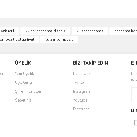
ve diğer konularda yetersiz gördüğünüz noktaları öneri formunu kullanarak taraf
zit refil
kulzer charisma classic
kulzer charisma
charisma ko
Bu ürüne ilk yorumu siz yapın!
kompozit dolgu fiyat
kulzer kompozit
r.
Yorum Yaz
ÜYELİK
BİZİ TAKİP EDİN
E-
si
Yeni Üyelik
Facebook
Fır
ist
Üye Girişi
Twitter
Şifremi Unuttum
Instagram
Sepetiniz
Youtube
Pinterest
Bi
Gönder