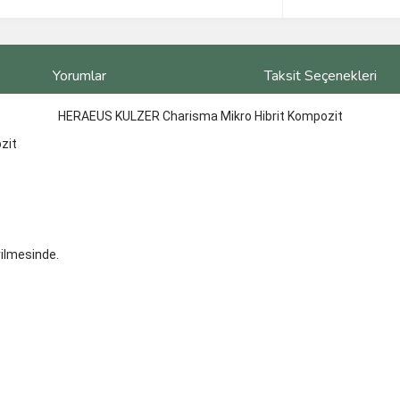
Yorumlar
Taksit Seçenekleri
HERAEUS KULZER Charisma Mikro Hibrit Kompozit
ozit
rilmesinde.