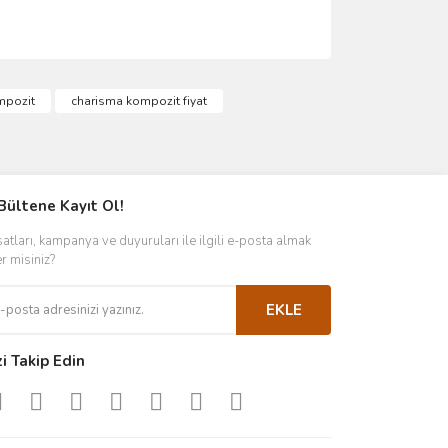
ımıza iletebilirsiniz.
mpozit
charisma kompozit fiyat
Bültene Kayıt Ol!
satları, kampanya ve duyuruları ile ilgili e-posta almak
er misiniz?
EKLE
zi Takip Edin