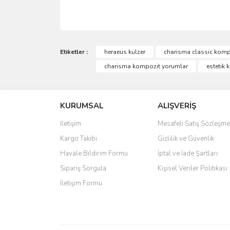
Bu ürünün fiyat bilgisi, resim, ürün açıklamalarında 
Görüş ve önerileriniz için teşekkür ederiz.
Etiketler :
heraeus kulzer
charisma classic kompo
charisma kompozit yorumlar
estetik 
Ürün resmi kalitesiz, bozuk veya görüntülenemiyo
Ürün açıklamasında eksik bilgiler bulunuyor.
KURUMSAL
ALIŞVERİŞ
Ürün bilgilerinde hatalar bulunuyor.
Ürün fiyatı diğer sitelerden daha pahalı.
İletişim
Mesafeli Satış Sözleşme
Bu ürüne benzer farklı alternatifler olmalı.
Kargo Takibi
Gizlilik ve Güvenlik
Havale Bildirim Formu
İptal ve İade Şartları
Sipariş Sorgula
Kişisel Veriler Politikası
İletişim Formu