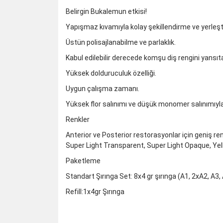
Belirgin Bukalemun etkisi!
Yapışmaz kıvamıyla kolay şekillendirme ve yerleşti
Üstün polisajlanabilme ve parlaklık.
Kabul edilebilir derecede komşu diş rengini yansıta
Yüksek dolduruculuk özelliği.
Uygun çalışma zamanı.
Yüksek flor salınımı ve düşük monomer salınımıyla
Renkler
Anterior ve Posterior restorasyonlar için geniş ren
Super Light Transparent, Super Light Opaque, Ye
Paketleme
Standart Şırınga Set:
8x4 gr şırınga (A1, 2xA2, A3
Refill:
1x4gr Şırınga