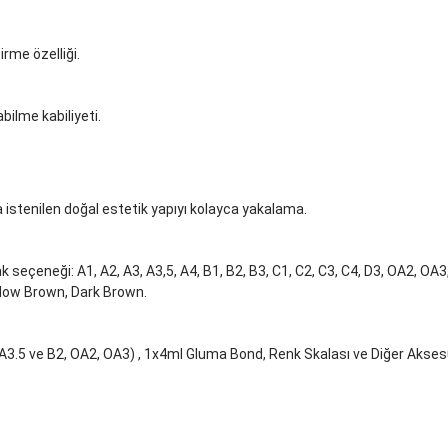
rme özelliği.
bilme kabiliyeti.
 istenilen doğal estetik yapıyı kolayca yakalama.
k seçeneği: A1, A2, A3, A3,5, A4, B1, B2, B3, C1, C2, C3, C4, D3, OA2, OA
llow Brown, Dark Brown.
, A3.5 ve B2, OA2, OA3) , 1x4ml Gluma Bond, Renk Skalası ve Diğer Akses