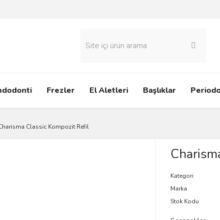
ndodonti
Frezler
El Aletleri
Başlıklar
Periodo
Charisma Classic Kompozit Refil
Charisma
Kategori
Marka
Stok Kodu