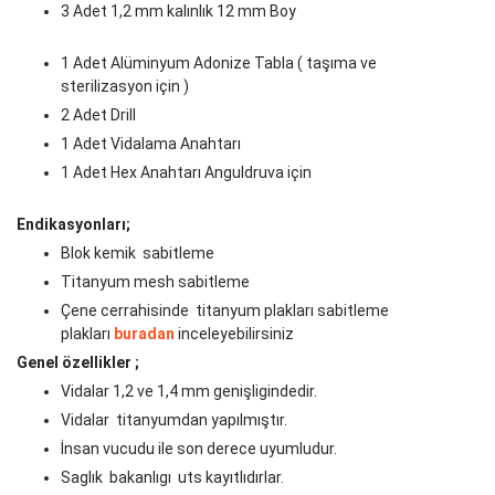
3 Adet 1,2 mm kalınlık 12 mm Boy
1 Adet Alüminyum Adonize Tabla ( taşıma ve
sterilizasyon için )
2 Adet Drill
1 Adet Vidalama Anahtarı
1 Adet Hex Anahtarı Anguldruva için
Endikasyonları;
Blok kemik sabitleme
Titanyum mesh sabitleme
Çene cerrahisinde titanyum plakları sabitleme
plakları
buradan
inceleyebilirsiniz
Genel özellikler ;
Vidalar
1,2 ve 1,4 mm genişligindedir.
Vidalar
titanyumdan
yapılmıştır.
İnsan vucudu ile son derece uyumludur.
Saglık
bakanlıgı
uts
kayıtlıdırlar.