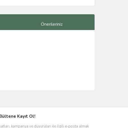
Önerileriniz
ımıza iletebilirsiniz.
Bültene Kayıt Ol!
satları, kampanya ve duyuruları ile ilgili e-posta almak