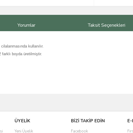
Yorumlar
Taksit Seçenekleri
ilalanmasında kullanılır.
farklı boyda üretilmiştir.
ve diğer konularda yetersiz gördüğünüz noktaları öneri formunu kullanarak taraf
Bu ürüne ilk yorumu siz yapın!
ÜYELİK
BİZİ TAKİP EDİN
E-
r.
Yorum Yaz
si
Yeni Üyelik
Facebook
Fır