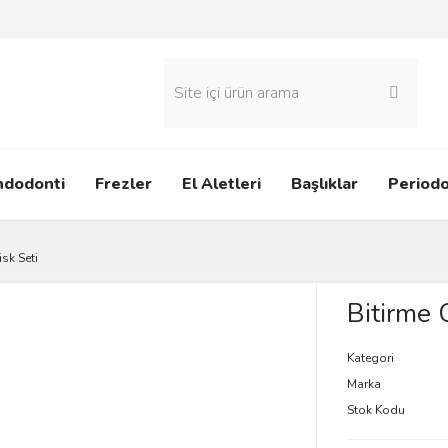
ndodonti
Frezler
El Aletleri
Başlıklar
Periodo
isk Seti
Bitirme C
Kategori
Marka
Stok Kodu