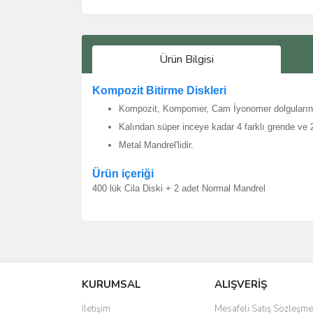
Ürün Bilgisi
Kompozit Bitirme Diskleri
Kompozit, Kompomer, Cam İyonomer dolguların c
Kalından süper inceye kadar 4 farklı grende ve 2 
Metal Mandrel'lidir.
Ürün içeriği
400 lük Cila Diski + 2 adet Normal Mandrel
Bu ürünün fiyat bilgisi, resim, ürün açıklamalarında 
Görüş ve önerileriniz için teşekkür ederiz.
KURUMSAL
ALIŞVERİŞ
Ürün resmi kalitesiz, bozuk veya görüntülenemiyo
Ürün açıklamasında eksik bilgiler bulunuyor.
İletişim
Mesafeli Satış Sözleşme