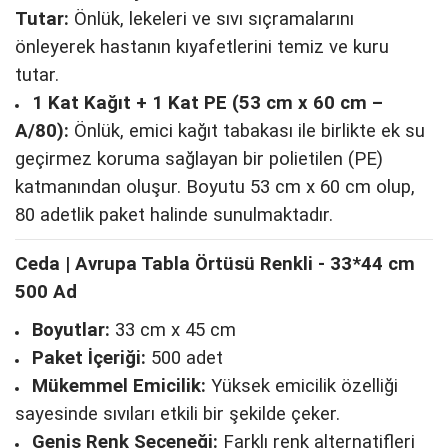
Tutar:
Önlük, lekeleri ve sıvı sıçramalarını
önleyerek hastanın kıyafetlerini temiz ve kuru
tutar.
1 Kat Kağıt + 1 Kat PE (53 cm x 60 cm –
A/80):
Önlük, emici kağıt tabakası ile birlikte ek su
geçirmez koruma sağlayan bir polietilen (PE)
katmanından oluşur. Boyutu 53 cm x 60 cm olup,
80 adetlik paket halinde sunulmaktadır.
Ceda | Avrupa Tabla Örtüsü Renkli - 33*44 cm
500 Ad
Boyutlar:
33 cm x 45 cm
Paket İçeriği:
500 adet
Mükemmel Emicilik:
Yüksek emicilik özelliği
sayesinde sıvıları etkili bir şekilde çeker.
Geniş Renk Seçeneği:
Farklı renk alternatifleri