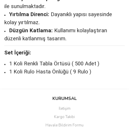
ile sunulmaktadır.
Yırtılma Direnci:
Dayanıklı yapısı sayesinde
kolay yırtılmaz.
Düzgün Katlama:
Kullanımı kolaylaştıran
düzenli katlanmış tasarım.
Set İçeriği:
1 Koli Renkli Tabla Örtüsü ( 500 Adet )
1 Koli Rulo Hasta Önlüğü ( 9 Rulo )
Bu ürünün fiyat bilgisi, resim, ürün açıklamalarında ve diğer
konularda yetersiz gördüğünüz noktaları öneri formunu kullanarak
Bu ürüne ilk yorumu siz yapın!
KURUMSAL
tarafımıza iletebilirsiniz.
Görüş ve önerileriniz için teşekkür ederiz.
İletişim
Yorum Yaz
Kargo Takibi
Ürün resmi kalitesiz, bozuk veya görüntülenemiyor.
Havale Bildirim Formu
Ürün açıklamasında eksik bilgiler bulunuyor.