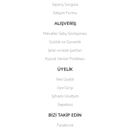
Sipariş Sorgula
Ürün bilgilerinde hatalar bulunuyor.
İletişim Formu
Ürün fiyatı diğer sitelerden daha pahalı.
Bu ürüne benzer farklı alternatifler olmalı.
ALIŞVERİŞ
Mesafeli Satış Sözleşmesi
Gizlilik ve Güvenlik
İptal ve İade Şartları
Kişisel Veriler Politikası
Gönder
ÜYELİK
Yeni Üyelik
Üye Girişi
Şifremi Unuttum
Sepetiniz
BİZİ TAKİP EDİN
Facebook