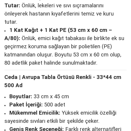
Tutar:
Önlük, lekeleri ve sıvı sıçramalarını
önleyerek hastanın kıyafetlerini temiz ve kuru
tutar.
1 Kat Kağıt + 1 Kat PE (53 cm x 60 cm –
A/80):
Önlük, emici kağıt tabakası ile birlikte ek su
geçirmez koruma sağlayan bir polietilen (PE)
katmanından oluşur. Boyutu 53 cm x 60 cm olup,
80 adetlik paket halinde sunulmaktadır.
Ceda | Avrupa Tabla Örtüsü Renkli - 33*44 cm
500 Ad
Boyutlar:
33 cm x 45 cm
Paket İçeriği:
500 adet
Mükemmel Emicilik:
Yüksek emicilik özelliği
sayesinde sıvıları etkili bir şekilde çeker.
Geniş Renk Seçeneği:
Farklı renk alternatifleri