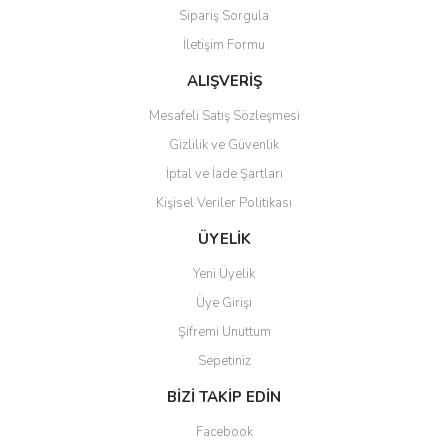
Sipariş Sorgula
Ürün bilgilerinde hatalar bulunuyor.
İletişim Formu
Ürün fiyatı diğer sitelerden daha pahalı.
Bu ürüne benzer farklı alternatifler olmalı.
ALIŞVERİŞ
Mesafeli Satış Sözleşmesi
Gizlilik ve Güvenlik
İptal ve İade Şartları
Kişisel Veriler Politikası
Gönder
ÜYELİK
Yeni Üyelik
Üye Girişi
Şifremi Unuttum
Sepetiniz
BİZİ TAKİP EDİN
Facebook