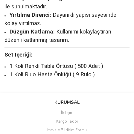
ile sunulmaktadır.
Yırtılma Direnci:
Dayanıklı yapısı sayesinde
kolay yırtılmaz.
Düzgün Katlama:
Kullanımı kolaylaştıran
düzenli katlanmış tasarım.
Set İçeriği:
1 Koli Renkli Tabla Örtüsü ( 500 Adet )
1 Koli Rulo Hasta Önlüğü ( 9 Rulo )
Bu ürünün fiyat bilgisi, resim, ürün açıklamalarında ve diğer
konularda yetersiz gördüğünüz noktaları öneri formunu kullanarak
Bu ürüne ilk yorumu siz yapın!
KURUMSAL
tarafımıza iletebilirsiniz.
Görüş ve önerileriniz için teşekkür ederiz.
İletişim
Yorum Yaz
Kargo Takibi
Ürün resmi kalitesiz, bozuk veya görüntülenemiyor.
Havale Bildirim Formu
Ürün açıklamasında eksik bilgiler bulunuyor.