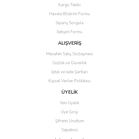
Yorum Yaz
Kargo Takibi
Ürün resmi kalitesiz, bozuk veya görüntülenemiyor.
Havale Bildirim Formu
Ürün açıklamasında eksik bilgiler bulunuyor.
Sipariş Sorgula
Ürün bilgilerinde hatalar bulunuyor.
İletişim Formu
Ürün fiyatı diğer sitelerden daha pahalı.
Bu ürüne benzer farklı alternatifler olmalı.
ALIŞVERİŞ
Mesafeli Satış Sözleşmesi
Gizlilik ve Güvenlik
İptal ve İade Şartları
Kişisel Veriler Politikası
Gönder
ÜYELİK
Yeni Üyelik
Üye Girişi
Şifremi Unuttum
Sepetiniz