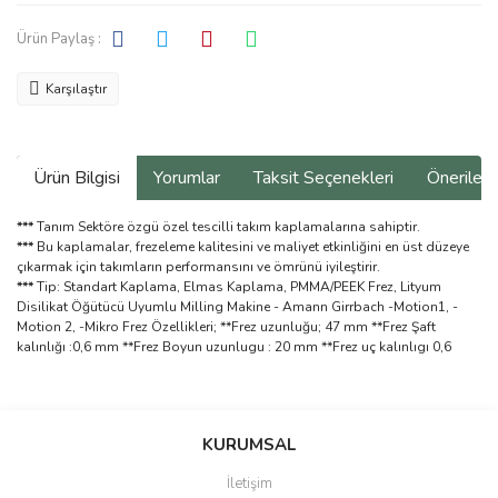
Ürün Paylaş :
Karşılaştır
Ürün Bilgisi
Yorumlar
Taksit Seçenekleri
Önerilerin
***
Tanım Sektöre özgü özel tescilli takım kaplamalarına sahiptir.
***
Bu kaplamalar, frezeleme kalitesini ve maliyet etkinliğini en üst düzeye
çıkarmak için takımların performansını ve ömrünü iyileştirir.
***
Tip: Standart Kaplama, Elmas Kaplama, PMMA/PEEK Frez, Lityum
Disilikat Öğütücü Uyumlu Milling Makine - Amann Girrbach -Motion1, -
Motion 2, -Mikro Frez Özellikleri; **Frez uzunluğu; 47 mm **Frez Şaft
kalınlığı :0,6 mm **Frez Boyun uzunlugu : 20 mm **Frez uç kalınlıgı 0,6
Bu ürünün fiyat bilgisi, resim, ürün açıklamalarında ve diğer
konularda yetersiz gördüğünüz noktaları öneri formunu kullanarak
Bu ürüne ilk yorumu siz yapın!
KURUMSAL
tarafımıza iletebilirsiniz.
Görüş ve önerileriniz için teşekkür ederiz.
İletişim