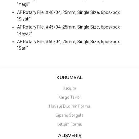
"Yeşil"
AF Rotary File, #40/04, 25mm, Single Size, 6pcs/box
"Siyah"
AF Rotary File, #45/04, 25mm, Single Size, 6pcs/box
"Beyaz"
AF Rotary File, #50/04, 25mm, Single Size, 6pcs/box
"Sarı"
Bu ürünün fiyat bilgisi, resim, ürün açıklamalarında ve diğer
konularda yetersiz gördüğünüz noktaları öneri formunu kullanarak
Bu ürüne ilk yorumu siz yapın!
KURUMSAL
tarafımıza iletebilirsiniz.
Görüş ve önerileriniz için teşekkür ederiz.
İletişim
Yorum Yaz
Kargo Takibi
Ürün resmi kalitesiz, bozuk veya görüntülenemiyor.
Havale Bildirim Formu
Ürün açıklamasında eksik bilgiler bulunuyor.
Sipariş Sorgula
Ürün bilgilerinde hatalar bulunuyor.
İletişim Formu
Ürün fiyatı diğer sitelerden daha pahalı.
Bu ürüne benzer farklı alternatifler olmalı.
ALIŞVERİŞ