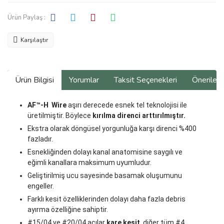
Ürün Paylaş :
Karşılaştır
Ürün Bilgisi
Yorumlar
Taksit Seçenekleri
Önerilerin
AF™-H Wire
aşırı derecede esnek tel teknolojisi ile
üretilmiştir. Böylece
kırılma direnci arttırılmıştır.
Ekstra olarak döngüsel yorgunluğa karşı direnci %400
fazladır.
Esnekliğinden dolayı kanal anatomisine saygılı ve
eğimli kanallara maksimum uyumludur.
Geliştirilmiş ucu sayesinde basamak oluşumunu
engeller.
Farklı kesit özelliklerinden dolayı daha fazla debris
ayırma özelliğine sahiptir.
#15/04 ve #20/04 açılar
kare kesit
, diğer tüm #4