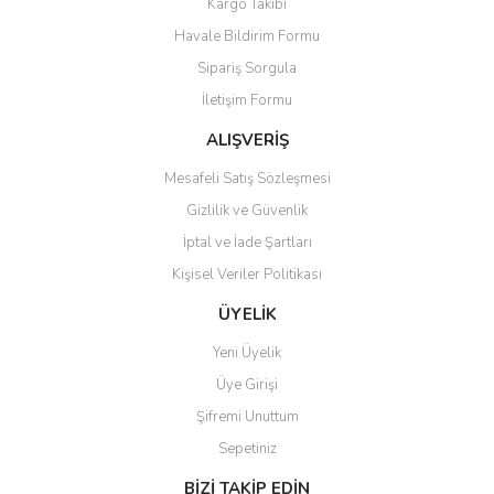
Kargo Takibi
Ürün resmi kalitesiz, bozuk veya görüntülenemiyor.
Havale Bildirim Formu
Ürün açıklamasında eksik bilgiler bulunuyor.
Sipariş Sorgula
Ürün bilgilerinde hatalar bulunuyor.
İletişim Formu
Ürün fiyatı diğer sitelerden daha pahalı.
Bu ürüne benzer farklı alternatifler olmalı.
ALIŞVERİŞ
Mesafeli Satış Sözleşmesi
Gizlilik ve Güvenlik
İptal ve İade Şartları
Kişisel Veriler Politikası
Gönder
ÜYELİK
Yeni Üyelik
Üye Girişi
Şifremi Unuttum
Sepetiniz
BİZİ TAKİP EDİN