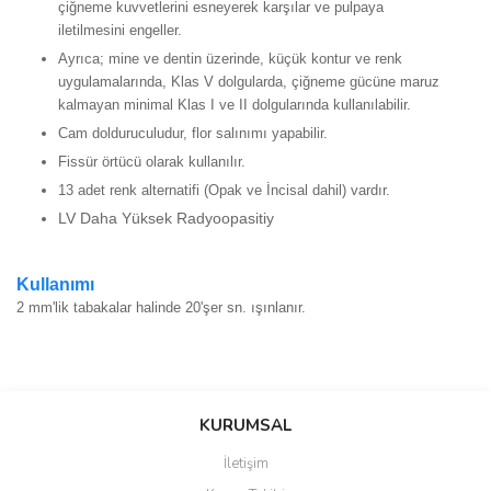
çiğneme kuvvetlerini esneyerek karşılar ve pulpaya
iletilmesini engeller.
Ayrıca; mine ve dentin üzerinde, küçük kontur ve renk
uygulamalarında, Klas V dolgularda, çiğneme gücüne maruz
kalmayan minimal Klas I ve II dolgularında kullanılabilir.
Cam dolduruculudur, flor salınımı yapabilir.
Fissür örtücü olarak kullanılır.
13 adet renk alternatifi (Opak ve İncisal dahil) vardır.
LV Daha Yüksek Radyoopasitiy
Kullanımı
2 mm'lik tabakalar halinde 20'şer sn. ışınlanır.
Bu ürünün fiyat bilgisi, resim, ürün açıklamalarında ve diğer
konularda yetersiz gördüğünüz noktaları öneri formunu kullanarak
Bu ürüne ilk yorumu siz yapın!
KURUMSAL
tarafımıza iletebilirsiniz.
Görüş ve önerileriniz için teşekkür ederiz.
İletişim
Yorum Yaz