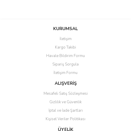
Bu ürünün fiyat bilgisi, resim, ürün açıklamalarında ve diğer
konularda yetersiz gördüğünüz noktaları öneri formunu kullanarak
Bu ürüne ilk yorumu siz yapın!
KURUMSAL
tarafımıza iletebilirsiniz.
Görüş ve önerileriniz için teşekkür ederiz.
İletişim
Yorum Yaz
Kargo Takibi
Ürün resmi kalitesiz, bozuk veya görüntülenemiyor.
Havale Bildirim Formu
Ürün açıklamasında eksik bilgiler bulunuyor.
Sipariş Sorgula
Ürün bilgilerinde hatalar bulunuyor.
İletişim Formu
Ürün fiyatı diğer sitelerden daha pahalı.
Bu ürüne benzer farklı alternatifler olmalı.
ALIŞVERİŞ
Mesafeli Satış Sözleşmesi
Gizlilik ve Güvenlik
İptal ve İade Şartları
Kişisel Veriler Politikası
Gönder
ÜYELİK