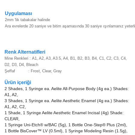
Uygulaması
2mm 'lik tabakalar halinde
Ara evrelerde 20 saniye ve bitim aşamasında 30 saniye ışınlamanız yeterli
Renk Alternatifleri
Mine Renkleri :
A1, A2, A3, A3.5, A4, B1, B2, B3, B4, C1, C2, C3, C4,
D2, D3, D4, Bleach
Şeffaf : Frost, Clear, Gray
Ürün içeriği
2 Shades, 1 Syringe ea. Aelite All-Purpose Body (4g ea.) Shades:
A1, A2,
3 Shades, 1 Syringe ea. Aelite Aesthetic Enamel (4g ea.) Shades:
A1, A2, C2,
1 Shade, 1 Syringe Aelite Aesthetic Enamel Incisal (4g) Shade:
CLEAR,
1 Syringe Uni-Etch® w/BAC (5g), 1 Bottle One-Step® Plus (2ml),
1 Bottle BisCover™ LV (0.5ml), 1 Syringe Modeling Resin (1.5g),