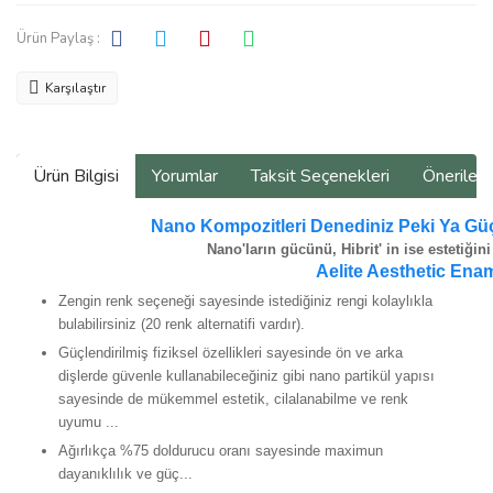
Ürün Paylaş :
Karşılaştır
Ürün Bilgisi
Yorumlar
Taksit Seçenekleri
Önerilerin
Nano Kompozitleri Denediniz Peki Ya Güç
Nano'ların gücünü, Hibrit' in ise estetiği
Aelite Aesthetic Ena
Zengin renk seçeneği sayesinde istediğiniz rengi kolaylıkla
bulabilirsiniz (20 renk alternatifi vardır).
Güçlendirilmiş fiziksel özellikleri sayesinde ön ve arka
dişlerde güvenle kullanabileceğiniz gibi nano partikül yapısı
sayesinde de mükemmel estetik, cilalanabilme ve renk
uyumu ...
Ağırlıkça %75 doldurucu oranı sayesinde maximun
dayanıklılık ve güç...