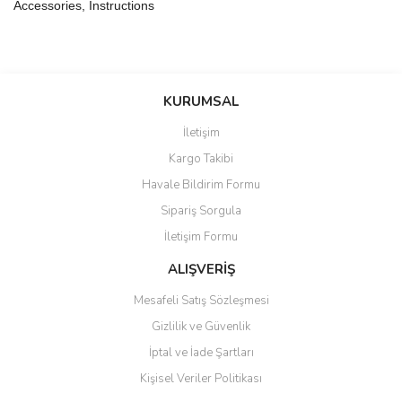
Accessories, Instructions
Bu ürünün fiyat bilgisi, resim, ürün açıklamalarında ve diğer
konularda yetersiz gördüğünüz noktaları öneri formunu kullanarak
Bu ürüne ilk yorumu siz yapın!
KURUMSAL
tarafımıza iletebilirsiniz.
Görüş ve önerileriniz için teşekkür ederiz.
İletişim
Yorum Yaz
Kargo Takibi
Ürün resmi kalitesiz, bozuk veya görüntülenemiyor.
Havale Bildirim Formu
Ürün açıklamasında eksik bilgiler bulunuyor.
Sipariş Sorgula
Ürün bilgilerinde hatalar bulunuyor.
İletişim Formu
Ürün fiyatı diğer sitelerden daha pahalı.
Bu ürüne benzer farklı alternatifler olmalı.
ALIŞVERİŞ
Mesafeli Satış Sözleşmesi
Gizlilik ve Güvenlik
İptal ve İade Şartları
Kişisel Veriler Politikası
Gönder