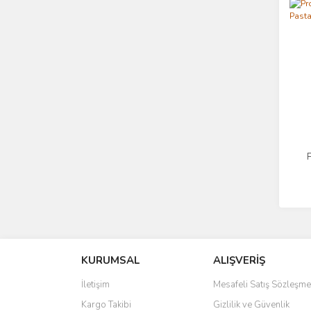
P
KURUMSAL
ALIŞVERİŞ
İletişim
Mesafeli Satış Sözleşme
Kargo Takibi
Gizlilik ve Güvenlik