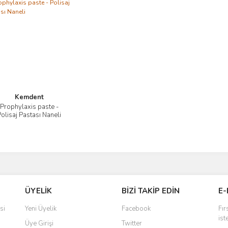
Kemdent
Prophylaxis paste -
İncele
olisaj Pastası Naneli
ÜYELİK
BİZİ TAKİP EDİN
E-
si
Yeni Üyelik
Facebook
Fır
ist
Üye Girişi
Twitter