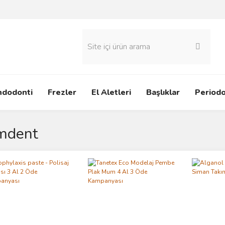
ndodonti
Frezler
El Aletleri
Başlıklar
Periodo
mdent