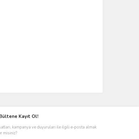
Bültene Kayıt Ol!
satları, kampanya ve duyuruları ile ilgili e-posta almak
er misiniz?