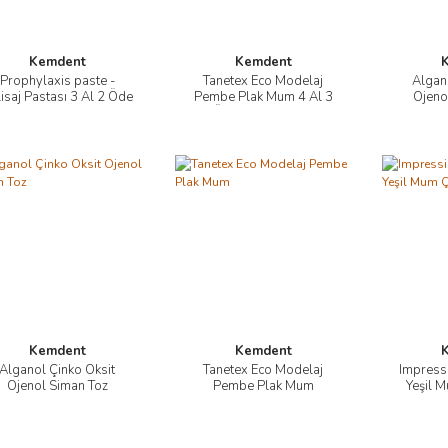
Kemdent
Kemdent
Prophylaxis paste -
Tanetex Eco Modelaj
Algan
İncele
İncele
isaj Pastası 3 Al 2 Öde
Pembe Plak Mum 4 Al 3
Ojeno
Kampanyası
Öde Kampanyası
Kemdent
Kemdent
Alganol Çinko Oksit
Tanetex Eco Modelaj
Impress
İncele
İncele
Ojenol Siman Toz
Pembe Plak Mum
Yeşil 