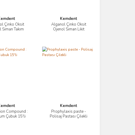
Kemdent
Kemdent
ol Çinko Oksit
Alganol Çinko Oksit
İncele
İncele
l Siman Takım
Ojenol Siman Likit
Kemdent
Kemdent
ion Compound :
Prophylaxis paste -
İncele
İncele
Mum Çubuk 15'li
Polisaj Pastası Çilekli