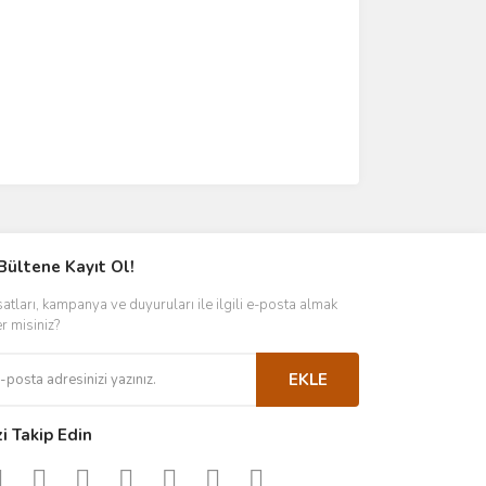
Bültene Kayıt Ol!
satları, kampanya ve duyuruları ile ilgili e-posta almak
er misiniz?
EKLE
zi Takip Edin