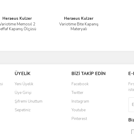
Heraeus Kulzer
Heraeus Kulzer
Variotime Memosıl 2
Variotime Bıte Kapanış
İncele
İncele
effaf Kapanış Ölçüsü
Materyali
ÜYELİK
BİZİ TAKİP EDİN
E-
si
Yeni Üyelik
Facebook
Fır
ist
Üye Girişi
Twitter
Şifremi Unuttum
Instagram
Sepetiniz
Youtube
Pinterest
Bi