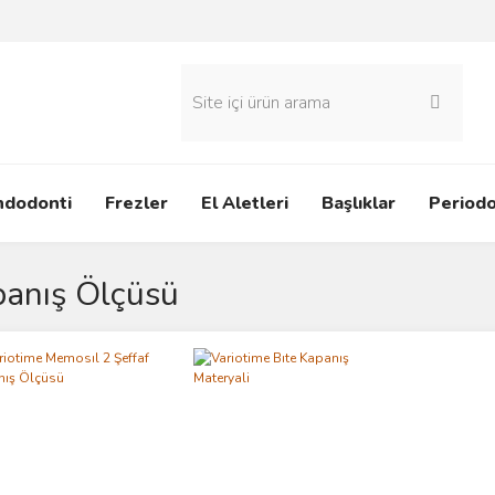
ndodonti
Frezler
El Aletleri
Başlıklar
Periodo
anış Ölçüsü